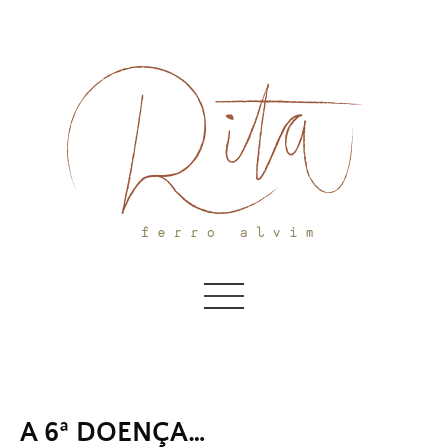
Skip
to
content
A 6ª DOENÇA…