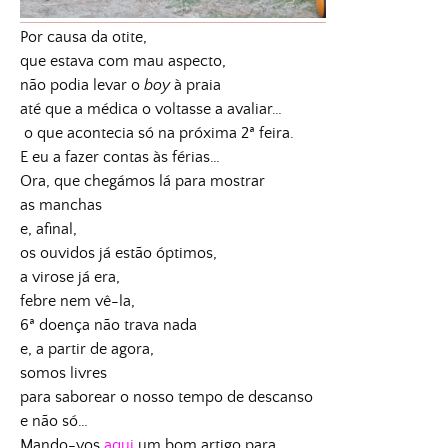
Por causa da otite,
que estava com mau aspecto,
não podia levar o
boy
à praia
até que a médica o voltasse a avaliar…
o que acontecia só na próxima 2ª feira.
E eu a fazer contas às férias…
Ora, que chegámos lá para mostrar
as manchas
e, afinal,
os ouvidos já estão óptimos,
a virose já era,
febre nem vê-la,
6ª doença não trava nada
e, a partir de agora,
somos livres
para saborear o nosso tempo de descanso
e não só…
Mando-vos
aqui
um bom artigo para