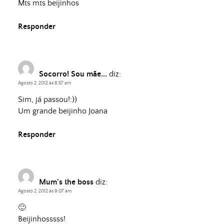
Mts mts beijinhos
Responder
Socorro! Sou mãe...
diz:
Agosto 2, 2012 às 8:57 am
Sim, já passou!:))
Um grande beijinho Joana
Responder
Mum's the boss
diz:
Agosto 2, 2012 às 9:07 am
🙂
Beijinhosssss!