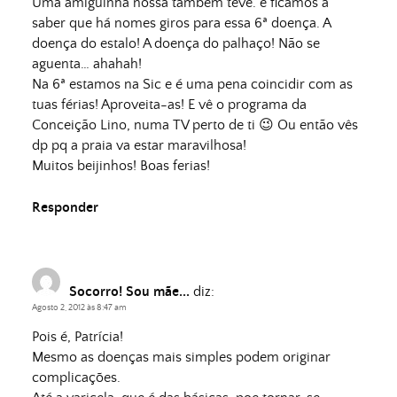
Uma amiguinha nossa também teve. e ficamos a
saber que há nomes giros para essa 6ª doença. A
doença do estalo! A doença do palhaço! Não se
aguenta… ahahah!
Na 6ª estamos na Sic e é uma pena coincidir com as
tuas férias! Aproveita-as! E vê o programa da
Conceição Lino, numa TV perto de ti 😉 Ou então vês
dp pq a praia va estar maravilhosa!
Muitos beijinhos! Boas ferias!
Responder
Socorro! Sou mãe...
diz:
Agosto 2, 2012 às 8:47 am
Pois é, Patrícia!
Mesmo as doenças mais simples podem originar
complicações.