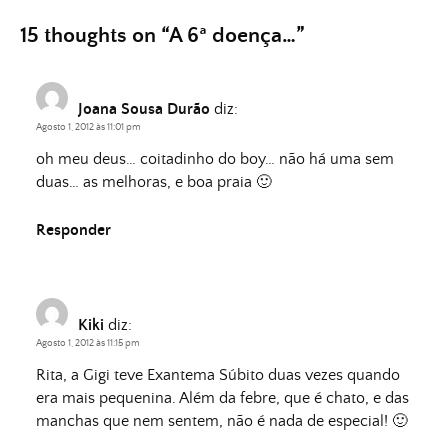
15 thoughts on “
A 6ª doença…
”
Joana Sousa Durão
diz:
Agosto 1, 2012 às 11:01 pm
oh meu deus… coitadinho do boy… não há uma sem
duas… as melhoras, e boa praia 🙂
Responder
Kiki
diz:
Agosto 1, 2012 às 11:15 pm
Rita, a Gigi teve Exantema Súbito duas vezes quando
era mais pequenina. Além da febre, que é chato, e das
manchas que nem sentem, não é nada de especial! 🙂