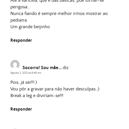
Até a varicela, que é das básicas, poe tornar-se
perigosa…
Nunca fiando é sempre melhor irmos mostrar ao
pediatra.
Um grande beijinho
Responder
Socorro! Sou mãe...
diz:
Agosto 2, 2012 às 8:49 am
Pois, já sei!!!:)
Vou pôr a gravar para não haver desculpas.;)
Break a leg e divirtam-se!!!
Responder