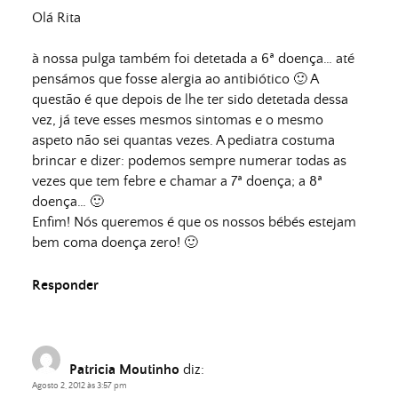
Olá Rita
à nossa pulga também foi detetada a 6ª doença… até
pensámos que fosse alergia ao antibiótico 🙂 A
questão é que depois de lhe ter sido detetada dessa
vez, já teve esses mesmos sintomas e o mesmo
aspeto não sei quantas vezes. A pediatra costuma
brincar e dizer: podemos sempre numerar todas as
vezes que tem febre e chamar a 7ª doença; a 8ª
doença… 🙂
Enfim! Nós queremos é que os nossos bébés estejam
bem coma doença zero! 🙂
Responder
Patricia Moutinho
diz:
Agosto 2, 2012 às 3:57 pm