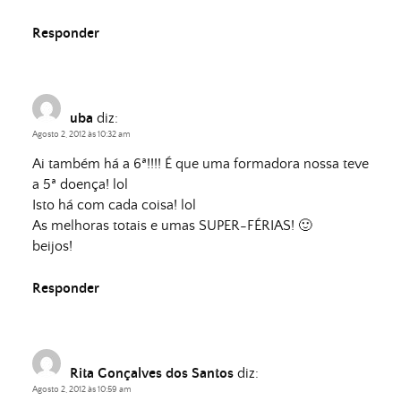
Responder
uba
diz:
Agosto 2, 2012 às 10:32 am
Ai também há a 6ª!!!! É que uma formadora nossa teve
a 5ª doença! lol
Isto há com cada coisa! lol
As melhoras totais e umas SUPER-FÉRIAS! 🙂
beijos!
Responder
Rita Gonçalves dos Santos
diz:
Agosto 2, 2012 às 10:59 am