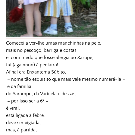
Comecei a ver-lhe umas manchinhas na pele,
mais no pescoço, barriga e costas
e, com medo que fosse alergia ao Xarope,
fui (againnnn) à pediatra!
Afinal era
Enxantema Súbito
,
– nome tão esquisito que mais vale mesmo numerá-la –
é da família
do Sarampo, da Varicela e dessas,
– por isso ser a 6ª –
é viral,
está ligada à febre,
deve ser vigiada,
mas, à partida,