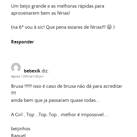
Um beijo grande e as melhoras rápidas para
aproveitarem bem as férias!
(na 6ª vou à sic! Que pena estares de férias!!! 😛 )
Responder
bebexik
diz:
Agosto 1, 2012 às 11:30 pm
Bruxa !!!!!! isso é caso de bruxa não dá para acreditar
!!!!
ainda bem que ja passaram quase todas….
A Girl , Top …Top..Top… melhor é impossivel…..
beijinhos
Raquel