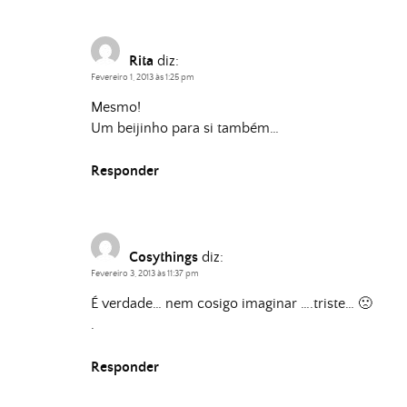
Rita
diz:
Fevereiro 1, 2013 às 1:25 pm
Mesmo!
Um beijinho para si também…
Responder
Cosythings
diz:
Fevereiro 3, 2013 às 11:37 pm
É verdade… nem cosigo imaginar ….triste… 🙁
.
Responder