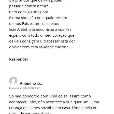
É a pior dor que os Pais podem
passar é contra natura ….
nem consigo imaginar….
é uma situação que qualquer um
de nós Pais estamos sujeitos
Este Anjinho ja encontrou a sua Paz
espero com todo o meu coração que
os Pais consigam ultrapassar esta dor
e viver com esta saudade enorme ….
Responder
Anónimo
diz:
Fevereiro 2, 2013 às 10:26 am
Só não concordo com uma coisa: assim como
aconteceu, não, não acontece a qualquer um. Uma
criança de 4 anos sozinha em casa. Uma janela ou
porta de varanda aberta.