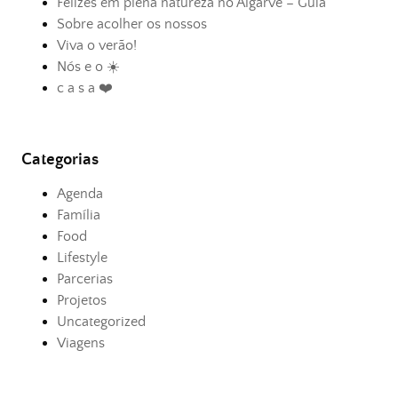
Felizes em plena natureza no Algarve – Guia
Sobre acolher os nossos
Viva o verão!
Nós e o ☀️
c a s a ❤️
Categorias
Agenda
Família
Food
Lifestyle
Parcerias
Projetos
Uncategorized
Viagens