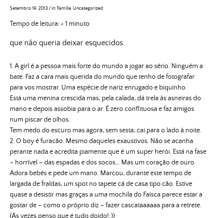
Setembro 19, 2013
/
in:
Família
,
Uncategorized
Tempo de leitura:
< 1
minuto
que não queria deixar esquecidos.
1. A girl é a pessoa mais forte do mundo a jogar ao sério. Ninguém a
bate. Faz a cara mais querida do mundo que tenho de fotografar
para vos mostrar. Uma espécie de nariz enrugado e biquinho.
Está uma menina crescida mas, pela calada, dá trela às asneiras do
mano e depois assobia para o ar. É zero conflituosa e faz amigos
num piscar de olhos.
Tem medo do escuro mas agora, sem sesta, cai para o lado à noite.
2. O boy é furacão. Mesmo daqueles exaustivos. Não se acanha
perante nada e acredita piamente que é um super herói. Está na fase
– horrível – das espadas e dos socos… Mas um coração de ouro.
Adora bebés e pede um mano. Marcou, durante este tempo de
largada de fraldas, um spot no tapete cá de casa tipo cão. Estive
quase a desistir mas graças a uma mochila do Faísca parece estar a
gostar de – como o próprio diz – fazer cascataaaaaa para a retrete.
(Às vezes penso que é tudo doido!;))