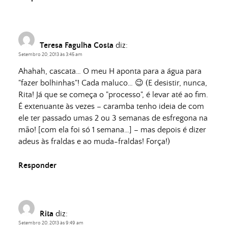
Teresa Fagulha Costa
diz:
Setembro 20, 2013 às 3:45 am
Ahahah, cascata… O meu H aponta para a água para
"fazer bolhinhas"! Cada maluco… 😉 (E desistir, nunca,
Rita! Já que se começa o "processo", é levar até ao fim.
É extenuante às vezes – caramba tenho ideia de com
ele ter passado umas 2 ou 3 semanas de esfregona na
mão! [com ela foi só 1 semana…] – mas depois é dizer
adeus às fraldas e ao muda-fraldas! Força!)
Responder
Rita
diz:
Setembro 20, 2013 às 9:49 am