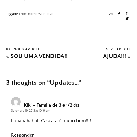
Tagged:
From home with love
PREVIOUS ARTICLE
NEXT ARTICLE
«
SOU UMA VENDIDA!!
AJUDA!!!
»
3 thoughts on “
Updates…
”
Kiki - Família de 3 e 1/2
diz:
Setembro 19, 2013 às 10:16 pm
hahahahahah Cascata é muito bom!!!!
Responder