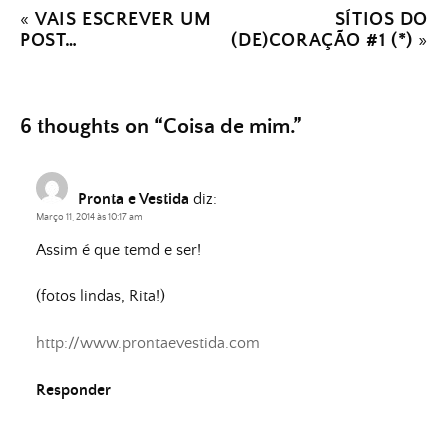
«
VAIS ESCREVER UM
SÍTIOS DO
POST…
(DE)CORAÇÃO #1 (*)
»
6 thoughts on “
Coisa de mim.
”
Pronta e Vestida
diz:
Março 11, 2014 às 10:17 am
Assim é que temd e ser!
(fotos lindas, Rita!)
http://www.prontaevestida.com
Responder