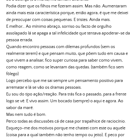
Podia dizer que os filhos me fizeram assim. Mas não. Aumentaram
ainda mais esta característica porque, então agora, é que me deixei
de preocupar com coisas pequenas. E tristes. Ainda mais.
E melhor… Ao mínimo abraço, sorriso ou facto de orgulho
assolapado lá se apaga a tal infelicidade que tentava apoderar-se da
pessoa errada.
Quando encontro pessoas com dilemas profundos {sem os
realmente terem} e que pensam muito, que põem tudo em causa e
que vivem a analisar, fico super curiosa para saber como vivem,
como reagem, como se levantam das quedas. {também fico sem
fôlego}
Logo percebo que me sai sempre um pensamento positivo para
arrematar e lá se vão os dramas pessoais.
Eu sou do tipo ação/reação. Para trás fica o passado, para a frente
logo se vê. E vivo assim. Um bocado (sempre) o aqui e agora
. Ao
sabor da maré.
Mas nem tudo é bom.
Perco todas as discussões cá de casa por trapalhice de raciocínio.
Esqueço-me dos motivos porque me chateei com este ou aquele
{coisa para a qual também não tenho tempo ou jeito}. E peco por