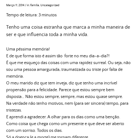
Março 11, 2014
/
in:
Família
,
Uncategorized
Tempo de leitura:
3
minutos
Tenho uma coisa estranha que marca a minha maneira de
ser e que influencia toda a minha vida.
Uma péssima memória!
E de que forma isto é assim tão forte no meu dia-a-dia?!
É que me esqueço das coisas com uma rapidez surreal. Ou seja, não
sou uma pessoa amargurada, traumatizada ou triste por falta de
memória.
O meu marido diz que tem inveja, diz que tenho uma incrível
propensão para a felicidade. Parece que estou sempre bem
disposta… Não estou sempre, sempre, mas estou quase sempre.
Na verdade não tenho motivos, nem (para ser sincera) tempo, para
tristezas.
E aprendi a agradecer. A olhar para os dias como uma benção.
Como coisa que chega como um presente e que deve ser aberto
com um sorriso. Todos os dias.
Só a doença (e a morte) me tornam diferente.