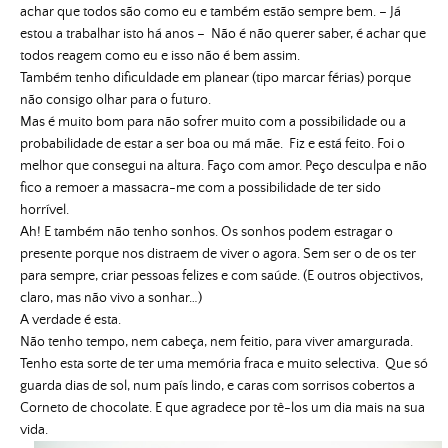
achar que todos são como eu e também estão sempre bem. – Já
estou a trabalhar isto há anos – Não é não querer saber, é achar que
todos reagem como eu e isso não é bem assim.
Também tenho dificuldade em planear (tipo marcar férias) porque
não consigo olhar para o futuro.
Mas é muito bom para não sofrer muito com a possibilidade ou a
probabilidade de estar a ser boa ou má mãe.
Fiz e está feito. Foi o
melhor que consegui na altura. Faço com amor. Peço desculpa e não
fico a remoer a massacra-me com a possibilidade de ter sido
horrível.
Ah! E também não tenho sonhos. Os sonhos podem estragar o
presente porque nos distraem de viver o agora. Sem ser o de os ter
para sempre, criar pessoas felizes e com saúde. (E outros objectivos,
claro, mas não vivo a sonhar…)
A verdade é esta.
Não tenho tempo, nem cabeça, nem feitio, para viver amargurada.
Tenho esta sorte de ter uma memória fraca e muito selectiva. Que só
guarda dias de sol, num país lindo, e caras com sorrisos cobertos a
Corneto de chocolate. E que agradece por tê-los um dia mais na sua
vida.