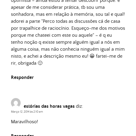
optimista – ainda estou a tentar descobrir porquê. e
apesar de me considerar prática, tb sou uma
sonhadora, mas em relação à memória, sou tal e qual!
adorei a parte "Perco todas as discussões cá de casa
por trapalhice de raciocínio. Esqueço-me dos motivos
porque me chateei com este ou aquele" – é q eu
tenho noção q existe sempre alguém igual a nós em
alguma coisa, mas não conhecia ninguém igual a mim
nisto, e achei a descrição mesmo eu! 😀 fartei-me de
rir, obrigada 🙂
Responder
estórias das horas vagas
diz:
Março 12, 2014 às 2:10 am
Maravilhoso!