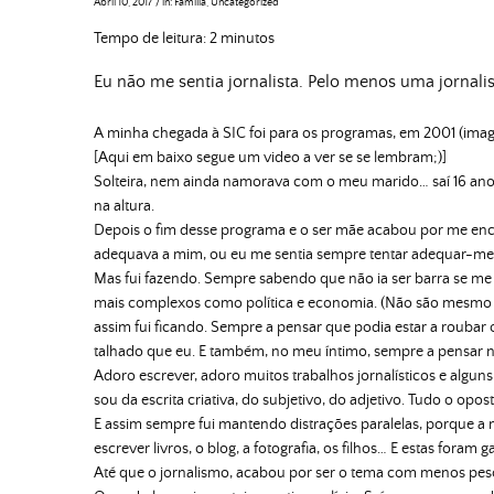
Abril 10, 2017
/
in:
Família
,
Uncategorized
Tempo de leitura:
2
minutos
Eu não me sentia jornalista. Pelo menos uma jornalis
A minha chegada à SIC foi para os programas, em 2001 (ima
[Aqui em baixo segue um video a ver se se lembram;)]
Solteira, nem ainda namorava com o meu marido… saí 16 anos
na altura.
Depois o fim desse programa e o ser mãe acabou por me enca
adequava a mim, ou eu me sentia sempre tentar adequar-me 
Mas fui fazendo. Sempre sabendo que não ia ser barra se me p
mais complexos como política e economia. (Não são mesmo a m
assim fui ficando. Sempre a pensar que podia estar a roubar
talhado que eu. E também, no meu íntimo, sempre a pensar no
Adoro escrever, adoro muitos trabalhos jornalísticos e algun
sou da escrita criativa, do subjetivo, do adjetivo. Tudo o opos
E assim sempre fui mantendo distrações paralelas, porque a 
escrever livros, o blog, a fotografia, os filhos… E estas fora
Até que o jornalismo, acabou por ser o tema com menos pe