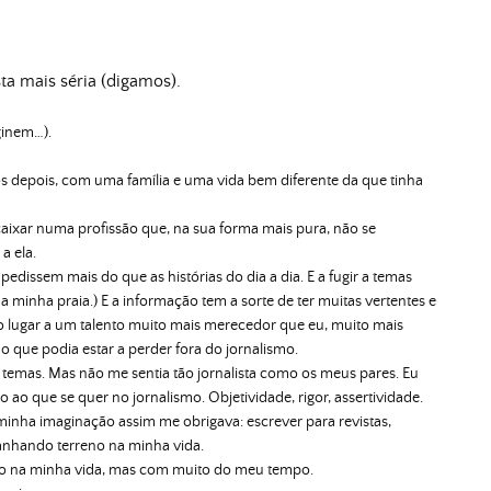
ta mais séria (digamos).
ginem…).
 depois, com uma família e uma vida bem diferente da que tinha
ixar numa profissão que, na sua forma mais pura, não se
a ela.
edissem mais do que as histórias do dia a dia. E a fugir a temas
inha praia.) E a informação tem a sorte de ter muitas vertentes e
 o lugar a um talento muito mais merecedor que eu, muito mais
 que podia estar a perder fora do jornalismo.
s temas. Mas não me sentia tão jornalista como os meus pares. Eu
to ao que se quer no jornalismo. Objetividade, rigor, assertividade.
minha imaginação assim me obrigava: escrever para revistas,
m ganhando terreno na minha vida.
so na minha vida, mas com muito do meu tempo.