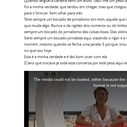
Quando larguei a carteira senti um alívio. Saíu-me um peso 
Foi a minha verdade, que tardou em chegar, mas que chegou.
para ir brincar. Sem olhar para trás.
Terei sempre um bocado de jornalismo em mim, aquele que c
que muda algo. Nunca o da rigidez dos números ou do limbo d
sempre um bocado do jornalismo das coisas boas. Das vitória
Serei sempre um bocado jornalista aqui, trazendo o rigor e a
morrem, mesmo quando se fecha uma janela. E porque, tro
no que sou hoje.
Esta é a minha verdade e é tão bom viver com ela.
[Claro que trocava já toda esta conversa por este peso aqui em