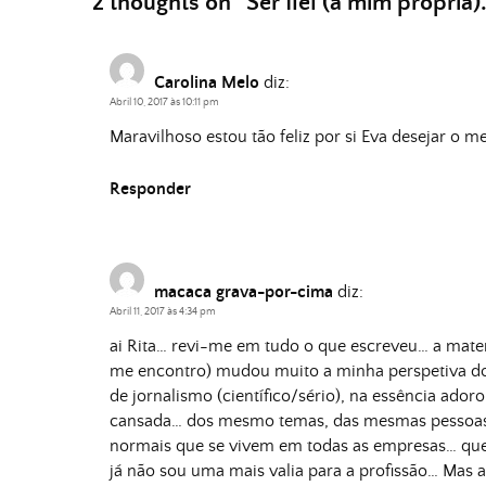
2 thoughts on “
Ser fiel (a mim própria).
Carolina Melo
diz:
Abril 10, 2017 às 10:11 pm
Maravilhoso estou tão feliz por si Eva desejar o m
Responder
macaca grava-por-cima
diz:
Abril 11, 2017 às 4:34 pm
ai Rita… revi-me em tudo o que escreveu… a mate
me encontro) mudou muito a minha perspetiva do 
de jornalismo (científico/sério), na essência ado
cansada… dos mesmo temas, das mesmas pessoas, d
normais que se vivem em todas as empresas… que
já não sou uma mais valia para a profissão… Mas a