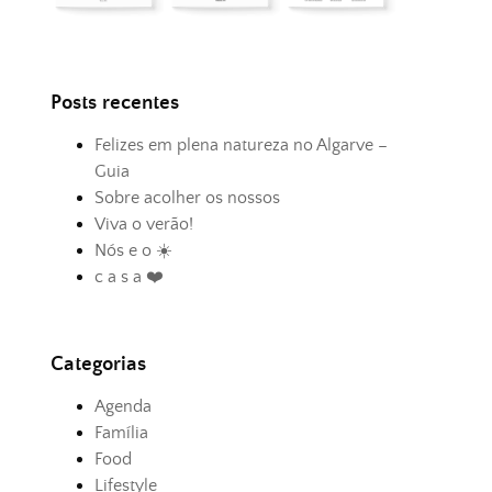
Posts recentes
Felizes em plena natureza no Algarve –
Guia
Sobre acolher os nossos
Viva o verão!
Nós e o ☀️
c a s a ❤️
Categorias
Agenda
Família
Food
Lifestyle