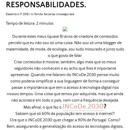
RESPONSABILIDADES.
Dezembro 17, 2018
/
in:
Família
,
Parcerias
,
Uncategorized
Tempo de leitura:
2
minutos
Durante estes meus (quase 8) anos de criadora de conteúdos
percebi que eu não sou só uma coisa. Não sou só uma blogger de
maternidade, de moda, de ecologia, sou tudo misturado e junto tudo
o que gosto de falar.
Criar conteúdos é mostrar, também, algo mais que os meus
seguidores não conhecem e eu acho que lhes é importante
apresentar. Quando me falaram do INCoDe.2030 pensei muito
como poderia simplificar a sua linguagem de forma a conseguir
passar a importância que tem o acesso à tecnologia digital nos
nossos tempos. Uma coisa que temos por adquirida, mas que ainda
não acontece em todo o país, nem com a frequência desejada.
INCoDe.2030
?
Mas afinal, o que faz o
Sabiam que só 60% da população tem acesso à internet?!
Ora que o INCoDE.2030 quer chegar a 90% de Portugal. Como?
Bem, assegurando a generalização do acesso às tecnologias digitais,