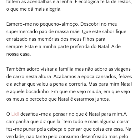
faltem as acendalhas e a lenha. É ecológica feita de restos,
o que me dá mais alegria.
Esmero-me no pequeno-almoço. Descobri no meu
supermercado pão de massa mãe. Que este sabor fique
enraizado nas memórias dos meus filhos para
sempre. Esta é a minha parte preferida do Natal. A de
nossa casa.
Também adoro visitar a família mas não adoro as viagens
de carro nesta altura. Acabamos a época cansados, felizes
e a achar que valeu a pena a correria. Mas para mim Natal
é aquele bocadinho. Em que me vejo miúda, em que vejo
os meus e percebo que Natal é estarmos juntos.
O
Lidl
desafiou-me a pensar no que é Natal para mim.A
campanha que diz que lá “tem tudo e mais alguma coisa”
fez-me puxar pela cabeça e pensar que coisa era essa. Na
verdade, não tanto pelo consumo desenfreado mas pelo