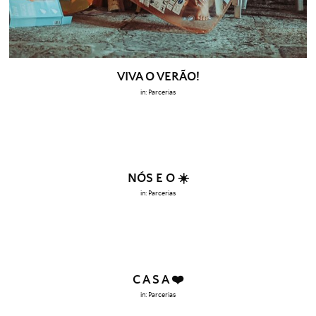
VIVA O VERÃO!
in:
Parcerias
NÓS E O ☀️
in:
Parcerias
C A S A ❤️
in:
Parcerias