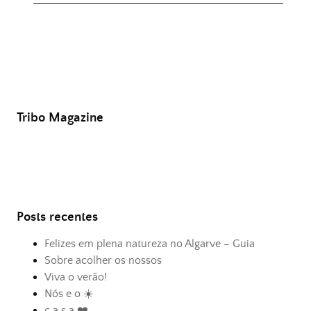
Tribo Magazine
Posts recentes
Felizes em plena natureza no Algarve – Guia
Sobre acolher os nossos
Viva o verão!
Nós e o ☀️
c a s a ❤️