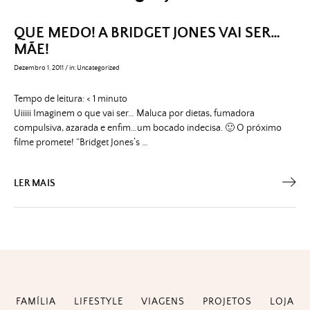
QUE MEDO! A BRIDGET JONES VAI SER…
MÃE!
Dezembro 1, 2011
/
in:
Uncategorized
Tempo de leitura:
< 1
minuto
Uiiiii Imaginem o que vai ser… Maluca por dietas, fumadora
compulsiva, azarada e enfim…um bocado indecisa. 🙂 O próximo
filme promete! “Bridget Jones’s …
LER MAIS
FAMÍLIA
LIFESTYLE
VIAGENS
PROJETOS
LOJA