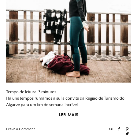
Tempo de leitura:
3
minutos
Há uns tempos rumámos a sul a convite da Região de Turismo do
Algarve para um fim de semana incrível. …
LER MAIS
on
Leave a Comment
Felizes
em