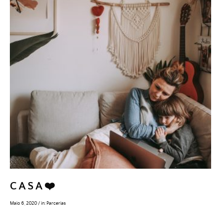
C A S A ❤️
Maio 6, 2020
/
in:
Parcerias