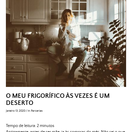
O MEU FRIGORÍFICO ÀS VEZES É UM
DESERTO
Janeiro 13, 2020
/
in:
Parcerias
Tempo de leitura:
2
minutos
Antigamente, antes de ser mãe, ia às compras do mês. Não sei o que