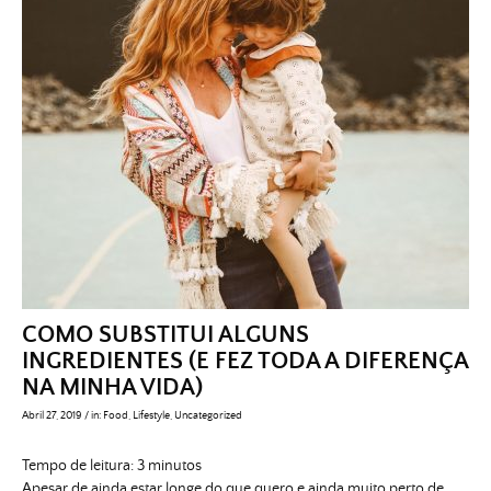
COMO SUBSTITUI ALGUNS
INGREDIENTES (E FEZ TODA A DIFERENÇA
NA MINHA VIDA)
Abril 27, 2019
/
in:
Food
,
Lifestyle
,
Uncategorized
Tempo de leitura:
3
minutos
Apesar de ainda estar longe do que quero e ainda muito perto de