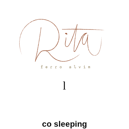
Skip
to
content
co sleeping