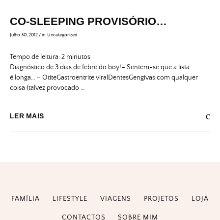
CO-SLEEPING PROVISÓRIO…
Julho 30, 2012
/
in:
Uncategorized
Tempo de leitura:
2
minutos
Diagnóstico de 3 dias de febre do boy!– Sentem-se que a lista
é longa… – OtiteGastroentrite viralDentesGengivas com qualquer
coisa (talvez provocado …
LER MAIS
FAMÍLIA
LIFESTYLE
VIAGENS
PROJETOS
LOJA
CONTACTOS
SOBRE MIM