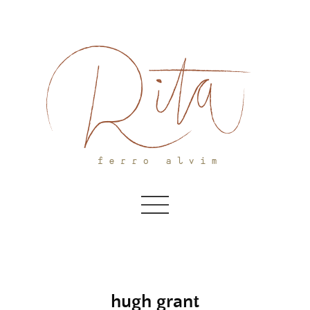
Skip
to
content
hugh grant