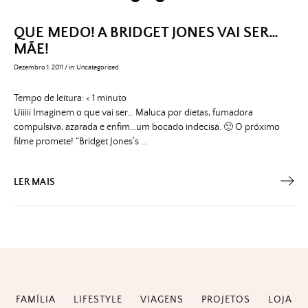
QUE MEDO! A BRIDGET JONES VAI SER…
MÃE!
Dezembro 1, 2011
/
in:
Uncategorized
Tempo de leitura:
< 1
minuto
Uiiiii Imaginem o que vai ser… Maluca por dietas, fumadora
compulsiva, azarada e enfim…um bocado indecisa. 🙂 O próximo
filme promete! “Bridget Jones’s …
LER MAIS
FAMÍLIA
LIFESTYLE
VIAGENS
PROJETOS
LOJA