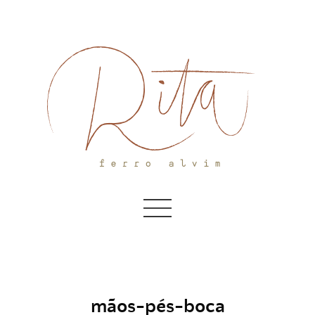
Skip
to
content
mãos-pés-boca