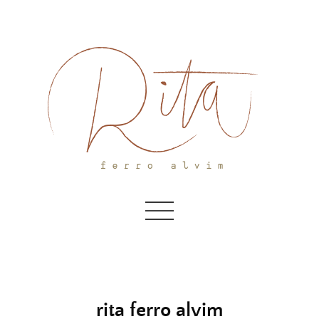
Skip
to
content
rita ferro alvim