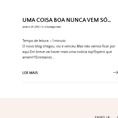
UMA COISA BOA NUNCA VEM SÓ…
Janeiro 24, 2012
/
in:
Uncategorized
Tempo de leitura:
< 1
minuto
O novo blog chegou, viu e venceu.Mas não vamos ficar por
aqui.Em breve vai haver mais uma notícia top!Espero que
amem!!!Entretanto …
LER MAIS
FAMÍLIA