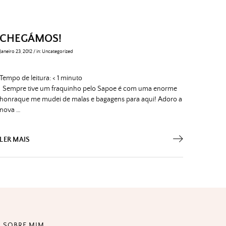
CHEGÁMOS!
Janeiro 23, 2012
/
in:
Uncategorized
Tempo de leitura:
< 1
minuto
Sempre tive um fraquinho pelo Sapoe é com uma enorme
honraque me mudei de malas e bagagens para aqui! Adoro a
nova …
LER MAIS
SOBRE MIM