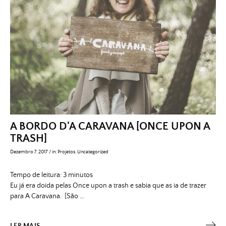
A BORDO D'A CARAVANA [ONCE UPON A
TRASH]
Dezembro 7, 2017
/
in:
Projetos
,
Uncategorized
Tempo de leitura:
3
minutos
Eu já era doida pelas Once upon a trash e sabia que as ia de trazer
para A Caravana. [São …
LER MAIS