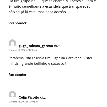
Há um grupo no FB que se chama Mulheres à Obra e
é muito semelhante a esta ideia que transpareceu,
não sei já lá está, mas peça adesão.
Responder
guga_salema_garcao
diz:
Outubro 13, 2017 às 10:46 am
Parabens Rita reserva um lugar na Caravana!! Estou
In!! Um grande beijinho e sucesso !
Responder
Célia Picoito
diz:
Outubro 16, 2017 às 12:40 pm