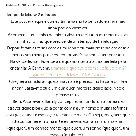
Outubro 13, 2017
/
in:
Projetos
,
Uncategorized
Tempo de leitura:
2
minutos
Este post era aquele que eu tinha há muito pensado e ainda não
tinha podido escrever.
Aconteceu tanta coisa na minha vida, mudei tanto os meus dias, as
minhas rotinas que precisei de um tempo de habituação.
Depois foram as férias com os miúdos e eu mais presente em casa e
menos nos meus projetos.. enfim, vocês sabem, o tempo voou.
Na verdade, não fazia ideia de quando seria a altura perfeita para
encarrilar A Caravana,
uma ideia que tive e com que fiquei em 2º
lugar no Prémio de Ideias do DNA Cascais
.
Cheguei à conclusão que, afinal, não é preciso muito para pô-la a
andar. Basta-me eu e um qualquer interesse desse lado. Não é
preciso mais.
Bem, A Caravana [family concept] é, no fundo, uma forma de,
através deste blog que já conta com algum nome e muitas fofinhas,
divulgar, ajudar e espicaçar talentos de mães. Ou seja, imaginem que
são ou conhecem uma mãe empreendedora, com um talento
(qualquer), um conhecimento (qualquer), um sonho (qualquer), um
espaço (qualquer)…