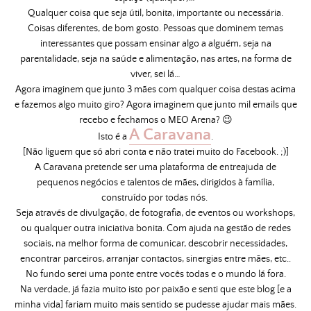
Qualquer coisa que seja útil, bonita, importante ou necessária.
Coisas diferentes, de bom gosto. Pessoas que dominem temas
interessantes que possam ensinar algo a alguém, seja na
parentalidade, seja na saúde e alimentação, nas artes, na forma de
viver, sei lá…
Agora imaginem que junto 3 mães com qualquer coisa destas acima
e fazemos algo muito giro? Agora imaginem que junto mil emails que
recebo e fechamos o MEO Arena? 😉
A Caravana
Isto é a
.
[Não liguem que só abri conta e não tratei muito do Facebook. ;)]
A Caravana pretende ser uma plataforma de entreajuda de
pequenos negócios e talentos de mães, dirigidos à família,
construído por todas nós.
Seja através de divulgação, de fotografia, de eventos ou workshops,
ou qualquer outra iniciativa bonita. Com ajuda na gestão de redes
sociais, na melhor forma de comunicar, descobrir necessidades,
encontrar parceiros, arranjar contactos, sinergias entre mães, etc..
No fundo serei uma ponte entre vocês todas e o mundo lá fora.
Na verdade, já fazia muito isto por paixão e senti que este blog [e a
minha vida] fariam muito mais sentido se pudesse ajudar mais mães.