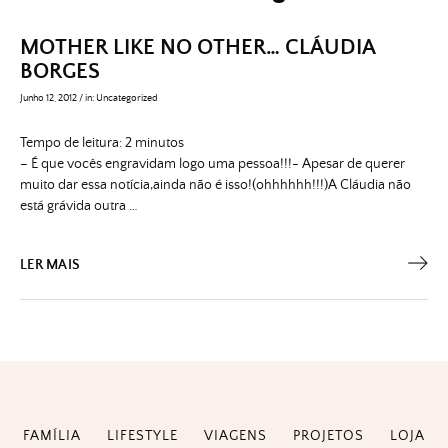
MOTHER LIKE NO OTHER… CLÁUDIA
BORGES
Junho 12, 2012
/
in:
Uncategorized
Tempo de leitura:
2
minutos
– É que vocês engravidam logo uma pessoa!!!- Apesar de querer
muito dar essa notícia,ainda não é isso!(ohhhhhh!!!)A Cláudia não
está grávida outra …
LER MAIS
FAMÍLIA
LIFESTYLE
VIAGENS
PROJETOS
LOJA