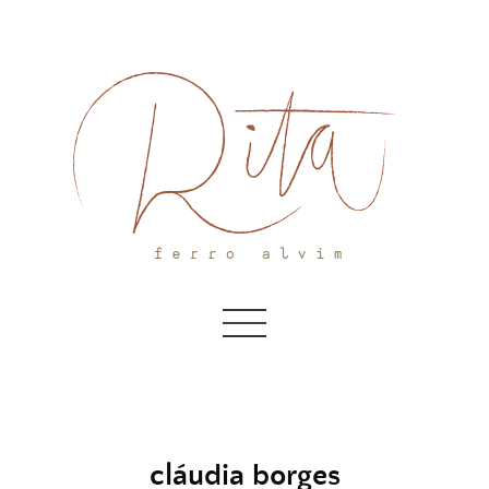
Skip
to
content
cláudia borges