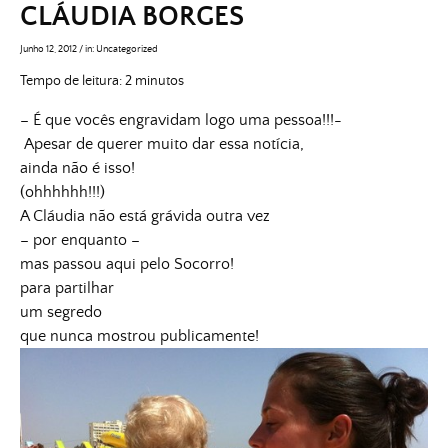
CLÁUDIA BORGES
Junho 12, 2012
/
in:
Uncategorized
Tempo de leitura:
2
minutos
– É que vocês engravidam logo uma pessoa!!!-
Apesar de querer muito dar essa notícia,
ainda não é isso!
(ohhhhhh!!!)
A Cláudia não está grávida outra vez
– por enquanto –
mas passou aqui pelo Socorro!
para partilhar
um segredo
que nunca mostrou publicamente!