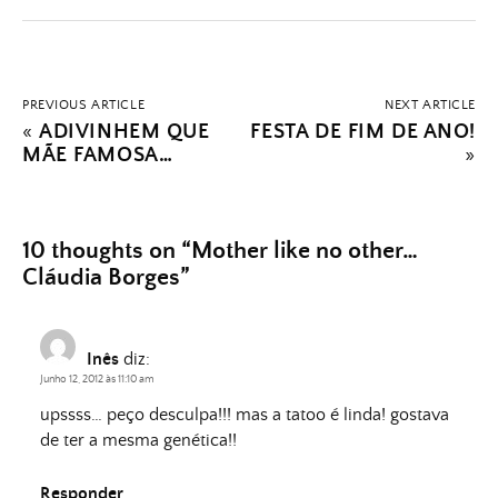
PREVIOUS ARTICLE
NEXT ARTICLE
«
ADIVINHEM QUE
FESTA DE FIM DE ANO!
MÃE FAMOSA…
»
10 thoughts on “
Mother like no other…
Cláudia Borges
”
Inês
diz:
Junho 12, 2012 às 11:10 am
upssss… peço desculpa!!! mas a tatoo é linda! gostava
de ter a mesma genética!!
Responder