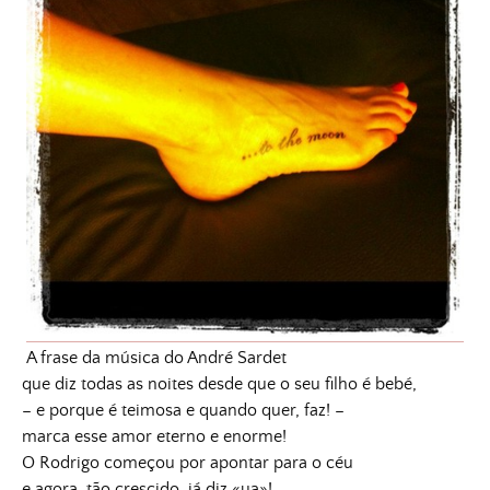
A frase da música do André Sardet
que diz todas as noites desde que o seu filho é bebé,
– e porque é teimosa e quando quer, faz! –
marca esse amor eterno e enorme!
O Rodrigo começou por apontar para o céu
e agora, tão crescido, já diz «ua»!