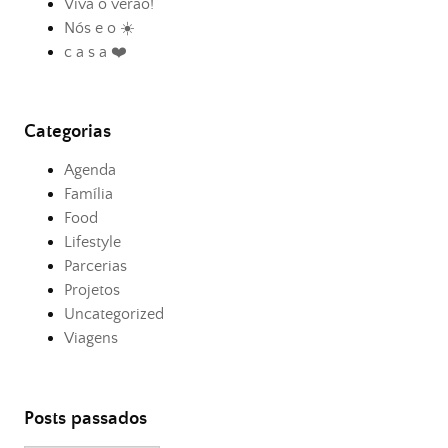
Viva o verão!
Nós e o ☀️
c a s a ❤️
Categorias
Agenda
Família
Food
Lifestyle
Parcerias
Projetos
Uncategorized
Viagens
Posts passados