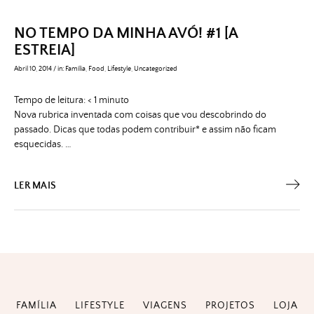
NO TEMPO DA MINHA AVÓ! #1 [A
ESTREIA]
Abril 10, 2014
/
in:
Família
,
Food
,
Lifestyle
,
Uncategorized
Tempo de leitura:
< 1
minuto
Nova rubrica inventada com coisas que vou descobrindo do
passado. Dicas que todas podem contribuir* e assim não ficam
esquecidas. …
LER MAIS
FAMÍLIA
LIFESTYLE
VIAGENS
PROJETOS
LOJA