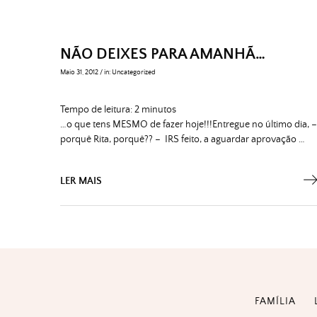
NÃO DEIXES PARA AMANHÃ…
Maio 31, 2012
/
in:
Uncategorized
Tempo de leitura:
2
minutos
…o que tens MESMO de fazer hoje!!!Entregue no último dia, –
porquê Rita, porquê?? – IRS feito, a aguardar aprovação …
LER MAIS
FAMÍLIA