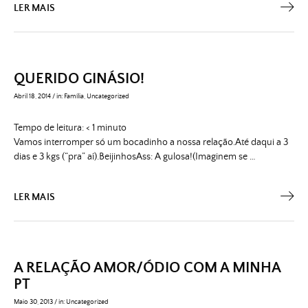
LER MAIS
QUERIDO GINÁSIO!
Abril 18, 2014
/
in:
Família
,
Uncategorized
Tempo de leitura:
< 1
minuto
Vamos interromper só um bocadinho a nossa relação.Até daqui a 3
dias e 3 kgs (“pra” aí).BeijinhosAss: A gulosa!(Imaginem se …
LER MAIS
A RELAÇÃO AMOR/ÓDIO COM A MINHA
PT
Maio 30, 2013
/
in:
Uncategorized