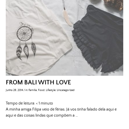
FROM BALI WITH LOVE
Junho 26, 2014
/
in:
Família
,
Food
,
Lifestyle
,
Uncategorized
Tempo de leitura:
< 1
minuto
A minha amiga Filipa veio de férias. Já vos tinha falado dela aqui e
aqui e das coisas lindas que compõem a …