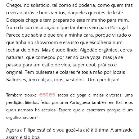
Chegou no solistício, tal como só poderia, como quem traz
o verão atrás e bons ventos, daqueles quentes de leste.
E depois chega e tem preparado este miminho para mim,
fruto da sua inspiração e que também veio para Portugal.
Parece que sabia o que era a minha cara, porque vi tudo o
que tinha no showroom e era isto que escolheria num
fechar de olhos. Mas é tudo lindo. A
lgodão orgânico, cores
naturais, que começou por ser só para yoga, mas já se
passou para um estilo de vida, super cool, prático e
original. Tem pulseiras e colares feitos à mão por locais
Balineses, tem calças, tops, vestidos… Uma perdição!
estes
Também trouxe
sacos de yoga e malas diversas, uma
perdição, liiindos, feitos por uma Portuguesa também em Bali, e os
quais namoro há séculos. Espero que a espreitem porque é um
orgulho nacional.
Agora a Filipa está cá e vou gozá-la até à última. A amizade
assim é tão boa.