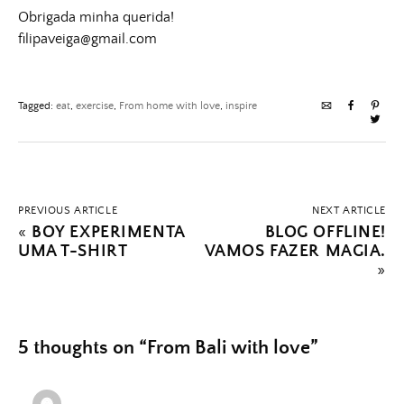
Obrigada minha querida!
filipaveiga@gmail.com
Tagged:
eat
,
exercise
,
From home with love
,
inspire
PREVIOUS ARTICLE
NEXT ARTICLE
«
BOY EXPERIMENTA
BLOG OFFLINE!
UMA T-SHIRT
VAMOS FAZER MAGIA.
»
5 thoughts on “
From Bali with love
”