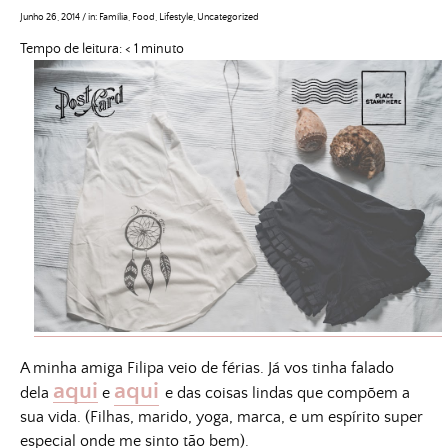
Junho 26, 2014
/
in:
Família
,
Food
,
Lifestyle
,
Uncategorized
Tempo de leitura:
< 1
minuto
A minha amiga Filipa veio de férias. Já vos tinha falado
aqui
aqui
dela
e
e das coisas lindas que compõem a
sua vida. (Filhas, marido, yoga, marca, e um espírito super
especial onde me sinto tão bem).