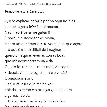
Fevereiro 28, 2013
/
in:
Lifestyle
,
Projetos
,
Uncategorized
Tempo de leitura:
2
minutos
Quero explicar porque ponho aqui no blog
as mensagens BOAS que recebo…
Não, não é para me gabar!!!
É porque quando for velhinha,
e com uma memória 500 vezes pior que agora
– o que é muito difícil de imaginar –
quero vir aqui e rever as coisas boas
que me aconteceram na vida.
O livro foi uma das mais maravilhosas.
E depois veio o blog, e com ele vocês!
Obrigada mesmo!
E aqui vai esta que me deixou
colada ao écran e a rir à gargalhada com
algumas ideias.
– E porque é que não ponho as más?!