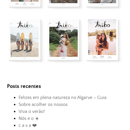
Posts recentes
Felizes em plena natureza no Algarve – Guia
Sobre acolher os nossos
Viva o verão!
Nós e o ☀️
c a s a ❤️