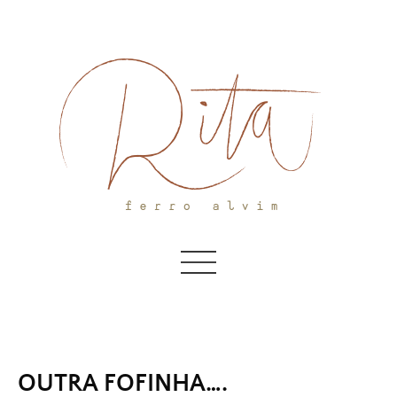
Skip
to
content
OUTRA FOFINHA….