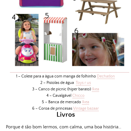
1 – Colete para a àgua com manga de folhinho
Dechatlon
2 – Pistolas de água
Toys r us
3 – Canco de picnic (hiper barato)
Ikea
4 – Cavalgável
Chicco
5 – Banca de mercado
Ikea
6 – Coroa de princesas
Vintage bazaar
Livros
Porque é tão bom lermos, com calma, uma boa história…