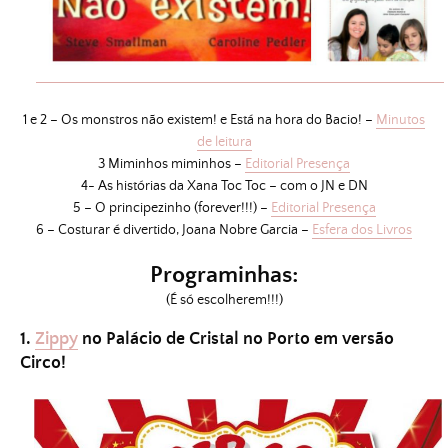
1 e 2 – Os monstros não existem! e Está na hora do Bacio! –
Minutos
de leitura
3 Miminhos miminhos –
Editorial Presença
4- As histórias da Xana Toc Toc – com o JN e DN
5 – O principezinho (forever!!!) –
Editorial Presença
6 – Costurar é divertido, Joana Nobre Garcia –
Esfera dos Livros
Programinhas:
(É só escolherem!!!)
1.
Zippy
no Palácio de Cristal no Porto em versão
Circo!