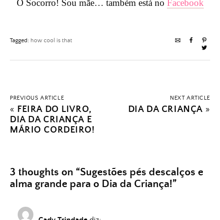
O Socorro! Sou mãe… também está no
Facebook
Tagged:
how cool is that
PREVIOUS ARTICLE
NEXT ARTICLE
«
FEIRA DO LIVRO,
DIA DA CRIANÇA
»
DIA DA CRIANÇA E
MÁRIO CORDEIRO!
3 thoughts on “
Sugestões pés descalços e
alma grande para o Dia da Criança!
”
Cady Trindade
diz: