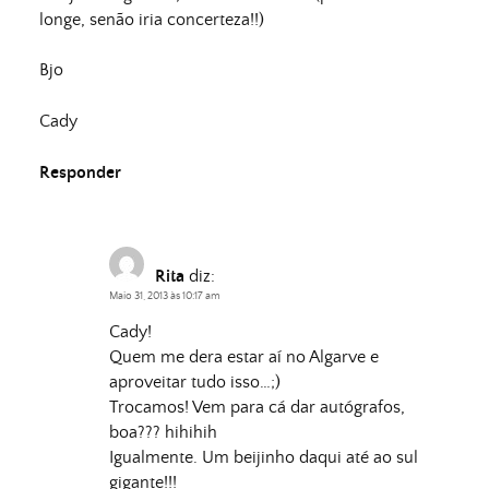
longe, senão iria concerteza!!)
Bjo
Cady
Responder
Rita
diz:
Maio 31, 2013 às 10:17 am
Cady!
Quem me dera estar aí no Algarve e
aproveitar tudo isso…;)
Trocamos! Vem para cá dar autógrafos,
boa??? hihihih
Igualmente. Um beijinho daqui até ao sul
gigante!!!