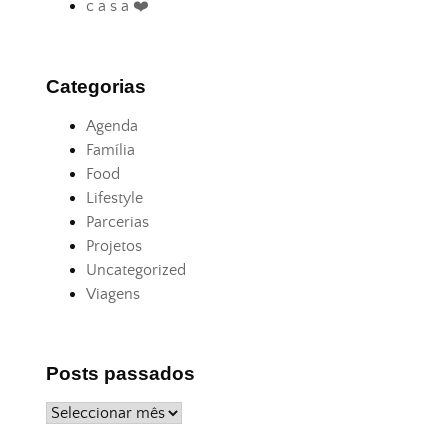
c a s a ❤️
Categorias
Agenda
Família
Food
Lifestyle
Parcerias
Projetos
Uncategorized
Viagens
Posts passados
Posts
passados