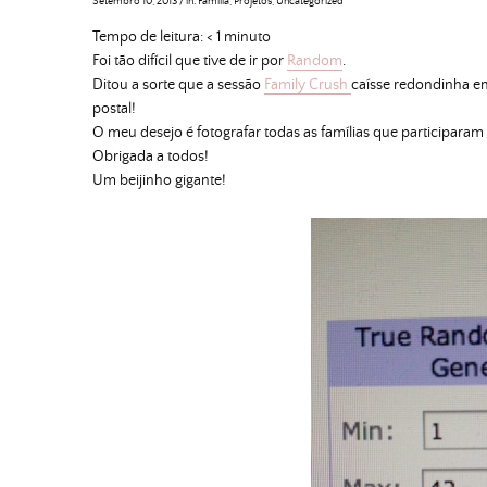
Setembro 10, 2013
/
in:
Família
,
Projetos
,
Uncategorized
Tempo de leitura:
< 1
minuto
Foi tão difícil que tive de ir por
Random
.
Ditou a sorte que a sessão
Family Crush
caísse redondinha em
postal!
O meu desejo é fotografar todas as famílias que participara
Obrigada a todos!
Um beijinho gigante!