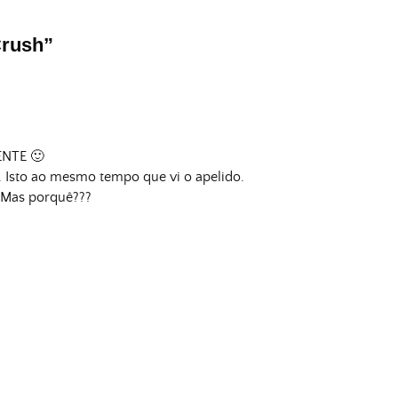
Crush
”
ENTE 🙂
 Isto ao mesmo tempo que vi o apelido.
 Mas porquê???