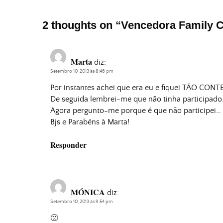
2 thoughts on “
Vencedora Family 
Marta
diz:
Setembro 10, 2013 às 8:46 pm
Por instantes achei que era eu e fiquei TÃO CONT
De seguida lembrei-me que não tinha participado.
Agora pergunto-me porque é que não participei…
Bjs e Parabéns à Marta!
Responder
MÓNICA
diz:
Setembro 10, 2013 às 9:54 pm
🙁