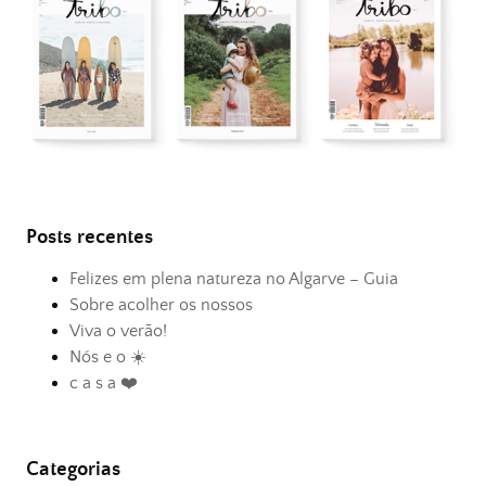
Posts recentes
Felizes em plena natureza no Algarve – Guia
Sobre acolher os nossos
Viva o verão!
Nós e o ☀️
c a s a ❤️
Categorias