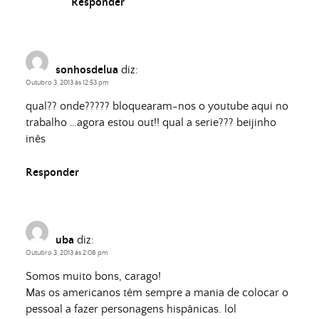
Responder
sonhosdelua
diz:
Outubro 3, 2013 às 12:53 pm
qual?? onde????? bloquearam-nos o youtube aqui no
trabalho …agora estou out!! qual a serie??? beijinho
inês
Responder
uba
diz:
Outubro 3, 2013 às 2:08 pm
Somos muito bons, carago!
Mas os americanos têm sempre a mania de colocar o
pessoal a fazer personagens hispânicas. lol