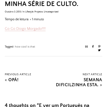
MINHA SÉRIE DE CULTO.
Outubro 3, 2013
/
in:
Lifestyle
,
Projetos
,
Uncategorized
Tempo de leitura:
< 1
minuto
Go Go Diogo Morgado!!!!
Tagged:
how cool is that
PREVIOUS ARTICLE
NEXT ARTICLE
«
OPÁ!
SEMANA
DIFICILZINHA ESTA.
»
4 thoughts on “
E ver um Português na