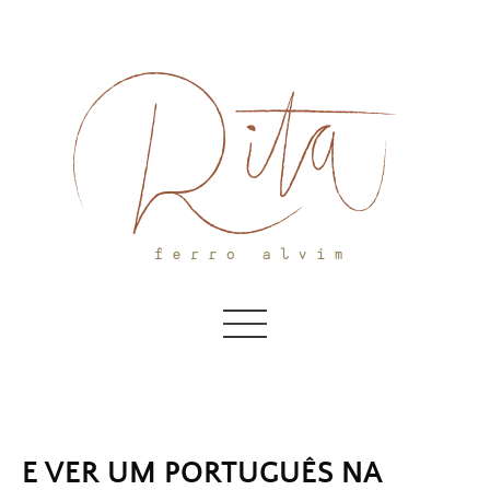
Skip
to
content
E VER UM PORTUGUÊS NA