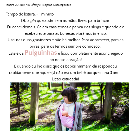
Janeiro 20, 2014
/
in:
Lifestyle
,
Projetos
,
Uncategorized
Tempo de leitura:
< 1
minuto
Diz a
girl
que assim tem as mãos livres para brincar.
Eu achei demais. Cá em casa temos a panca dos slings e quando ela
recebeu este para as bonecas vibrámos imenso.
Usei nas duas gravidezes e não há melhor. Para adormecer, para as
birras, para os termos sempre connosco.
Pulguinhas
Este é da
e ficou completamente aconchegado
no nosso coração!
E quando eu lhe disse que os bebés mamam ela respondeu
rapidamente que aquele já não era um bebé porque tinha 3 anos.
Lição estudada!