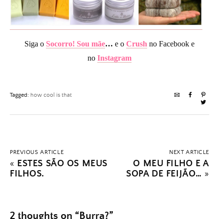
Siga o
Socorro! Sou mãe
…
e o
Crush
no Facebook e
no
Instagram
Tagged:
how cool is that
PREVIOUS ARTICLE
NEXT ARTICLE
«
ESTES SÃO OS MEUS
O MEU FILHO E A
FILHOS.
SOPA DE FEIJÃO…
»
2 thoughts on “
Burra?
”