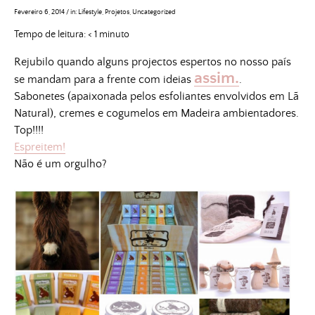
Fevereiro 6, 2014
/
in:
Lifestyle
,
Projetos
,
Uncategorized
Tempo de leitura:
< 1
minuto
Rejubilo quando alguns projectos espertos no nosso país
assim.
se mandam para a frente com ideias
.
Sabonete
s (apaixonada pelos esfoliantes
envolvidos em Lã
Natural),
c
remes e cogumelos em Madeira ambientadores.
Top!!!!
Espreitem!
Não é um orgulho?