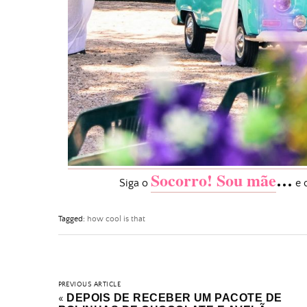
Socorro! Sou mãe
…
Siga o
e 
Tagged:
how cool is that
PREVIOUS ARTICLE
DEPOIS DE RECEBER UM PACOTE DE
«