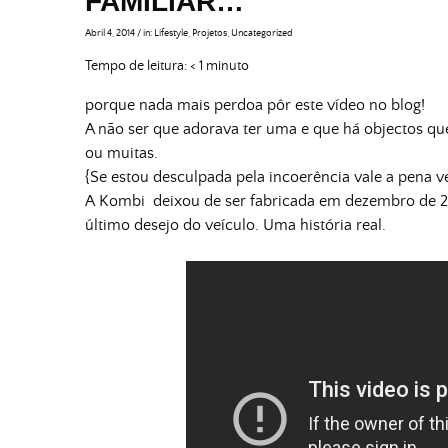
FAMILIAR…
Abril 4, 2014
/
in:
Lifestyle
,
Projetos
,
Uncategorized
Tempo de leitura:
< 1
minuto
porque nada mais perdoa pôr este vídeo no blog!
A não ser que adorava ter uma e que há objectos q
ou muitas.
{Se estou desculpada pela incoerência vale a pena v
A Kombi deixou de ser fabricada em dezembro de 
último desejo do veículo. Uma história real.