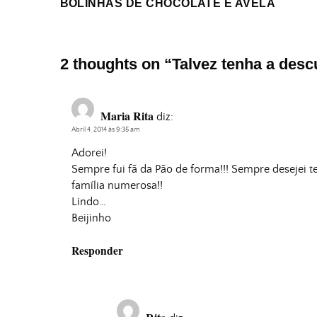
BOLINHAS DE CHOCOLATE E AVELÃ
2 thoughts on “
Talvez tenha a desc
Maria Rita
diz:
Abril 4, 2014 às 9:35 am
Adorei!
Sempre fui fã da Pão de forma!!! Sempre desejei 
família numerosa!!
Lindo…
Beijinho
Responder