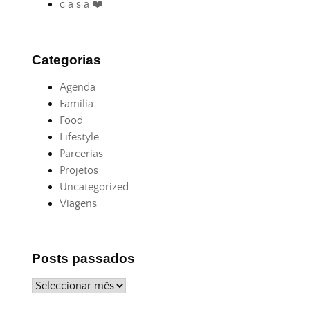
c a s a ❤️
Categorias
Agenda
Família
Food
Lifestyle
Parcerias
Projetos
Uncategorized
Viagens
Posts passados
Posts
passados