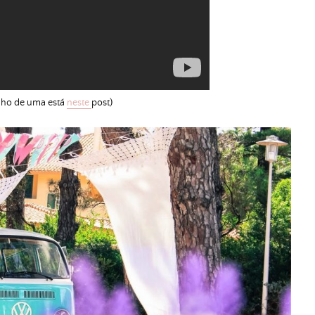
enho de uma está
neste
post)