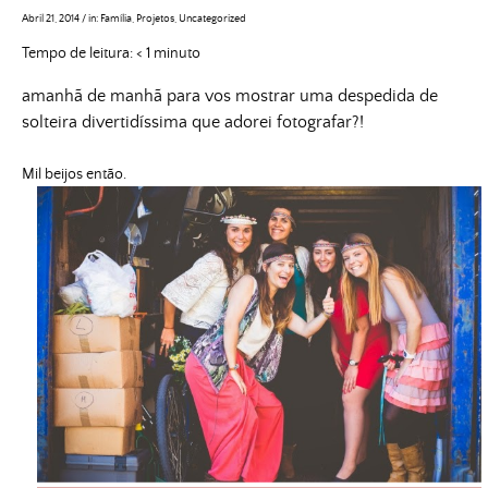
Abril 21, 2014
/
in:
Família
,
Projetos
,
Uncategorized
Tempo de leitura:
< 1
minuto
amanhã de manhã para vos mostrar uma despedida de
solteira divertidíssima que adorei fotografar?!
Mil beijos então.