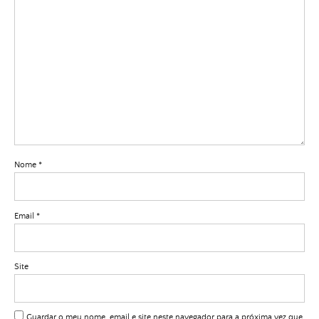
Nome
*
Email
*
Site
Guardar o meu nome, email e site neste navegador para a próxima vez que