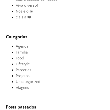
Viva o verão!
Nós e o ☀️
c a s a ❤️
Categorias
Agenda
Família
Food
Lifestyle
Parcerias
Projetos
Uncategorized
Viagens
Posts passados