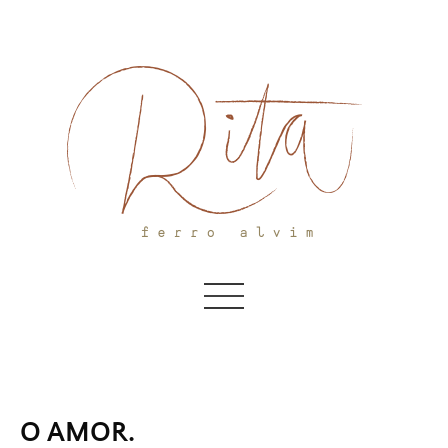
Skip
to
content
O AMOR.