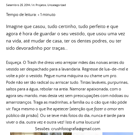
Setembro 25, 2014
/
in:
Projetos
,
Uncategorized
Tempo de leitura:
< 1
minuto
Imagine que casou, tudo certinho, tudo perfeito e que
agora é hora de guardar o seu vestido, que usou uma vez
na vida, até mudar de casa, ter os dentes podres, ou ter
sido devoradinho por traças…
Esqueça. O Trash the dress veio arrepiar mães das noivas antes do
vestido ser despachado para a lavandaria. Regresse de lua-de-mel e
volte a pôr o vestido. Pegue numa máquina ou chame um pro.
Pode não ser tão radical ou arriscar tudo. Tintas laváveis, purpurinas,
saltos para a água, rebolar na areia. Namorar apaixonada, com o
agora seu marido, mas desta vez sem preocupações com nódoas ou
amarrotanços. Traga as madrinhas, a família ou o cão que não pôde
vir. Faça mesmo o que lhe apetecer [atenção que
fazer o amor
em
público dá prisão]. Ou se teve más fotos do dia, nunca é tarde para
viver o dia, outra vez e outra vez! Isto é uma loucura!
Sessões:
crushfotografia@gmail.com