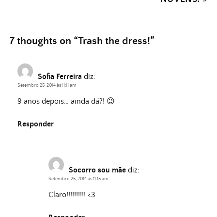
7 thoughts on “
Trash the dress!
”
Sofia Ferreira
diz:
Setembro 25, 2014 às 11:11 am
9 anos depois… ainda dá?! 😉
Responder
Socorro sou mãe
diz:
Setembro 25, 2014 às 11:15 am
Claro!!!!!!!!!! <3