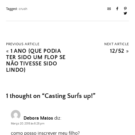
Tagged:
crush
PREVIOUS ARTICLE
NEXT ARTICLE
«
1 ANO {QUE PODIA
12/52
»
TER SIDO UM FLOP SE
NÃO TIVESSE SIDO
LINDO}
1 thought on “
Casting Surfs up!
”
Debora Matos
diz:
Março 20, 2015 às 6:25 pm
como posso inscrever meu filho?