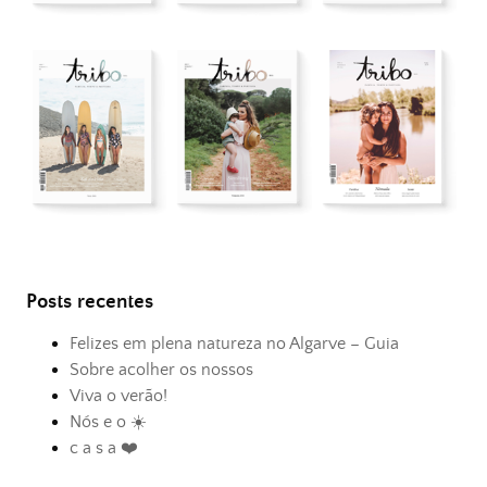
Posts recentes
Felizes em plena natureza no Algarve – Guia
Sobre acolher os nossos
Viva o verão!
Nós e o ☀️
c a s a ❤️