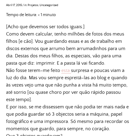
Abril 17, 2015
/
in:
Projetos
,
Uncategorized
Tempo de leitura:
< 1
minuto
[Acho que devemos ser todos iguais.]
Como devem calcular, tenho milhões de fotos dos meus
filhos [e cão]. Vou guardando essas e as de trabalho em
discos externos que arrumo bem arrumadinhos para um
dia. Destas dos meus filhos, as especiais, vão para uma
pasta que diz: imprimir. E a pasta lá vai ficando.
Não fosse terem-me feito
esta
surpresa e poucas viam a
luz do dia. Mas vou sempre espreitá-las ao blog e quando
às vezes vejo uma que não punha a vista há muito tempo,
até sorrio [ou quase choro por ver quão rápido passou
este tempo].
E por isso, se me dissessem que não podia ter mais nada e
que podia guardar só 3 objectos seria a máquina, papel
fotográfico e uma impressora. Só mesmo para recordar os
momentos que guardo, para sempre, no coração.