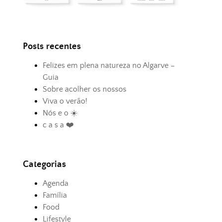
Posts recentes
Felizes em plena natureza no Algarve –
Guia
Sobre acolher os nossos
Viva o verão!
Nós e o ☀️
c a s a ❤️
Categorias
Agenda
Família
Food
Lifestyle