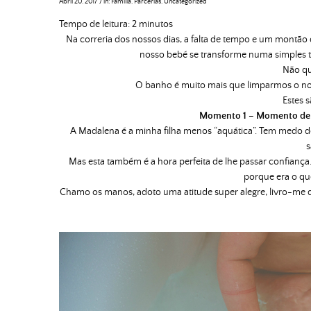
Abril 20, 2017
/
in:
Família
,
Parcerias
,
Uncategorized
Tempo de leitura:
2
minutos
Na correria dos nossos dias, a falta de tempo e um montão d
nosso bebé se transforme numa simples t
Não qu
O banho é muito mais que limparmos o n
Estes 
Momento 1 – Momento de b
A Madalena é a minha filha menos “aquática”. Tem medo d
s
Mas esta também é a hora perfeita de lhe passar confianç
porque era o que
Chamo os manos, adoto uma atitude super alegre, livro-me 