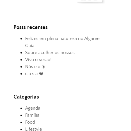
Posts recentes
Felizes em plena natureza no Algarve –
Guia
Sobre acolher os nossos
Viva o verão!
Nós e o ☀️
c a s a ❤️
Categorias
Agenda
Família
Food
Lifestyle