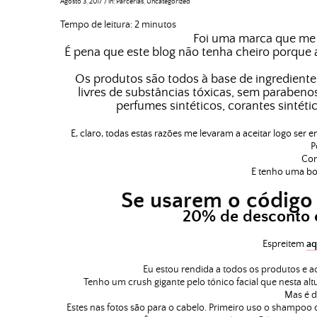
Agosto 3, 2017
/
in:
Parcerias
,
Uncategorized
Tempo de leitura:
2
minutos
Foi uma marca que me 
É pena que este blog não tenha cheiro porque a
Os produtos são todos à base de ingredient
livres de substâncias tóxicas, sem parabenos,
perfumes sintéticos, corantes sintétic
E, claro, todas estas razões me levaram a aceitar logo ser
P
Com
E tenho uma boa
Se usarem o códig
20% de desconto 
Espreitem
aq
Eu estou rendida a todos os produtos e a
Tenho um crush gigante pelo tónico facial que nesta alt
Mas é di
Estes nas fotos são para o cabelo. Primeiro uso o s
hampoo
q