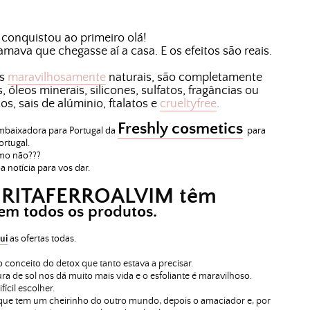
conquistou ao primeiro olá!
mava que chegasse aí a casa. E os efeitos são reais.
es
maravilhosamente
naturais, são completamente
 óleos minerais, silicones, sulfatos, fragâncias ou
os, sais de alúminio, ftalatos e
crueltyfree
.
Freshly cosmetics
 embaixadora para Portugal da
para
ortugal.
o não???
 notícia para vos dar.
o RITAFERROALVIM têm
em todos os produtos.
ui
as ofertas todas.
o conceito do detox que tanto estava a precisar.
ura de sol nos dá muito mais vida e o esfoliante é maravilhoso.
fícil escolher.
ue tem um cheirinho do outro mundo, depois o amaciador e, por