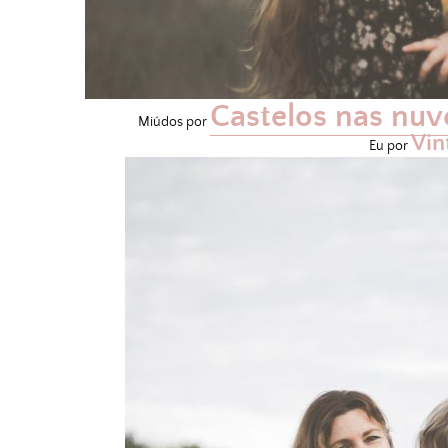
Castelos nas nuv
Miúdos por
Vin
Eu por