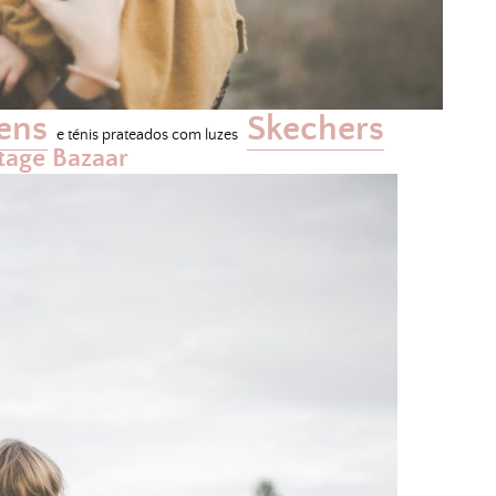
ens
Skechers
e ténis prateados com luzes
tage Bazaar