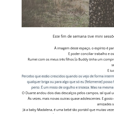
Este fim de semana tive mini sess
À imagem deste espaço, o espírito é par
E poder conciliar trabalho e 
Rumei com os meus três filhos [o Buddy tinha um comprom
s
E tu
Percebo que estão crescidos quando os vejo de forma interm
qualquer briga ou para algo que só eu [felizmente] posso
perto.
É um misto de orgulho e tristeza. Mas na mesm
O Duarte andou dois dias descalços pelos campos, tal qual
Às vezes, mais novas outras quase adolescentes. E gost
amizades s
Já a baby Madalena, é
uma bebé tão portátil que muitas vez