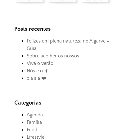
Posts recentes
Felizes em plena natureza no Algarve –
Guia
Sobre acolher os nossos
Viva o verão!
Nós e o ☀️
c a s a ❤️
Categorias
Agenda
Família
Food
Lifestyle