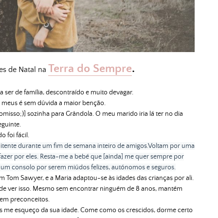
Terra do Sempre
.
ões de Natal na
a ser de família, descontraído e muito devagar.
os meus é sem dúvida a maior benção.
isso;)] sozinha para Grândola. O meu marido iria lá ter no dia
eguinte.
do foi fácil.
itente durante um fim de semana inteiro de amigos.
Voltam por uma
 fazer por eles. Resta-me a bebé que [ainda] me quer sempre por
a um consolo por serem miúdos felizes, autónomos e seguros.
 um Tom
Sawyer,
e a Maria adaptou-se às idades das crianças por ali.
o de ver isso. Mesmo sem encontrar ninguém de 8 anos, mantém
em preconceitos.
es me esqueço da sua idade. Come como os crescidos, dorme certo