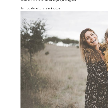
Novembro 27, 2017
/
in:
Família
,
Projetos
,
Uncategorized
Tempo de leitura:
2
minutos