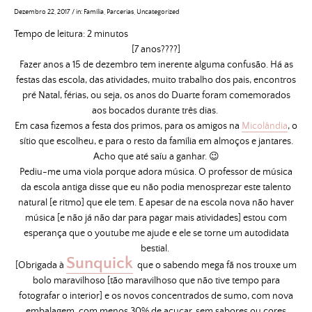
Dezembro 22, 2017
/
in:
Família
,
Parcerias
,
Uncategorized
Tempo de leitura:
2
minutos
[7 anos????]
Fazer anos a 15 de dezembro tem inerente alguma confusão. Há as
festas das escola, das atividades, muito trabalho dos pais, encontros
pré Natal, férias, ou seja, os anos do Duarte foram comemorados
aos bocados durante três dias.
Em casa fizemos a festa dos primos, para os amigos na
Micolândia
, o
sítio que escolheu, e para o resto da família em almoços e jantares.
Acho que até saíu a ganhar. 😉
Pediu-me uma viola porque adora música. O professor de música
da escola antiga disse que eu não podia menosprezar este talento
natural [e ritmo] que ele tem. E apesar de na escola nova não haver
música [e não já não dar para pagar mais atividades] estou com
esperança que o youtube me ajude e ele se torne um autodidata
bestial.
Sunquick
[Obrigada à
que o sabendo mega fã nos trouxe um
bolo maravilhoso [tão maravilhoso que não tive tempo para
fotografar o interior] e os novos concentrados de sumo, com nova
embalagem, com menos 30% de açucar, sem sabores ou cores