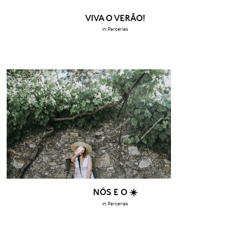
VIVA O VERÃO!
in:
Parcerias
NÓS E O ☀️
in:
Parcerias