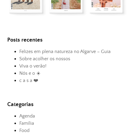
Posts recentes
Felizes em plena natureza no Algarve – Guia
Sobre acolher os nossos
Viva o verão!
Nós e o ☀️
c a s a ❤️
Categorias
Agenda
Família
Food