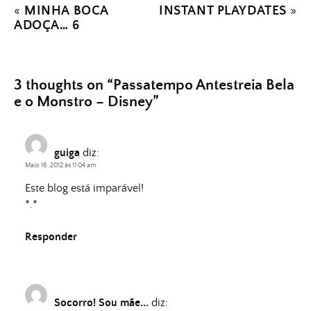
«
MINHA BOCA
INSTANT PLAYDATES
»
ADOÇA… 6
3 thoughts on “
Passatempo Antestreia Bela
e o Monstro – Disney
”
guiga
diz:
Maio 16, 2012 às 11:04 am
Este blog está imparável!
*.*
Responder
Socorro! Sou mãe...
diz: