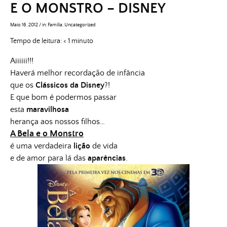
E O MONSTRO – DISNEY
Maio 16, 2012
/
in:
Família
,
Uncategorized
Tempo de leitura:
< 1
minuto
Aiiiiii!!!
Haverá melhor recordação de infância
que os
Clássicos da Disney
?!
E que bom é podermos passar
esta
maravilhosa
herança aos nossos filhos…
A Bela e o Monstro
é uma verdadeira
lição
de vida
e de amor para lá das
aparências
.