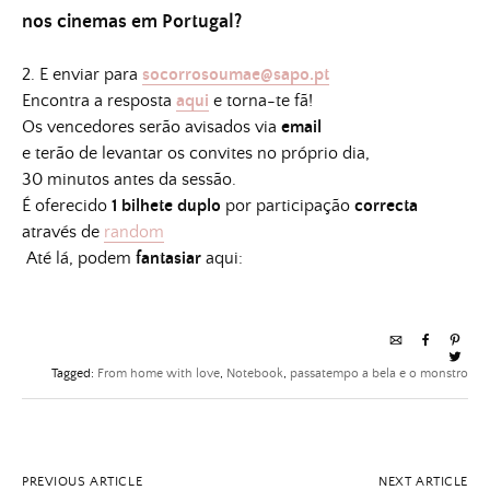
nos cinemas em Portugal?
2. E enviar
para
socorrosoumae@sapo.pt
Encontra a resposta
aqui
e torna-te fã!
Os vencedores serão avisados via
email
e terão de levantar os convites no próprio dia,
30 minutos antes da sessão.
É oferecido
1 bilhete duplo
por participação
correcta
através de
random
Até lá, podem
fantasiar
aqui:
Tagged:
From home with love
,
Notebook
,
passatempo a bela e o monstro
PREVIOUS ARTICLE
NEXT ARTICLE