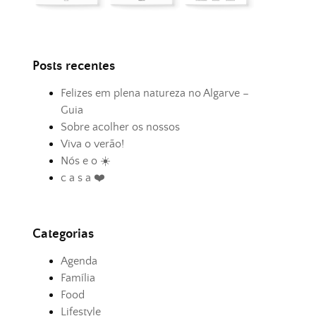
Posts recentes
Felizes em plena natureza no Algarve –
Guia
Sobre acolher os nossos
Viva o verão!
Nós e o ☀️
c a s a ❤️
Categorias
Agenda
Família
Food
Lifestyle