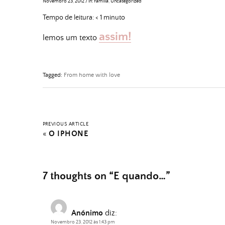
Novembro 23, 2012
/
in:
Família
,
Uncategorized
Tempo de leitura:
< 1
minuto
assim!
lemos um texto
Tagged:
From home with love
PREVIOUS ARTICLE
«
O IPHONE
7 thoughts on “
E quando…
”
Anónimo
diz:
Novembro 23, 2012 às 1:43 pm