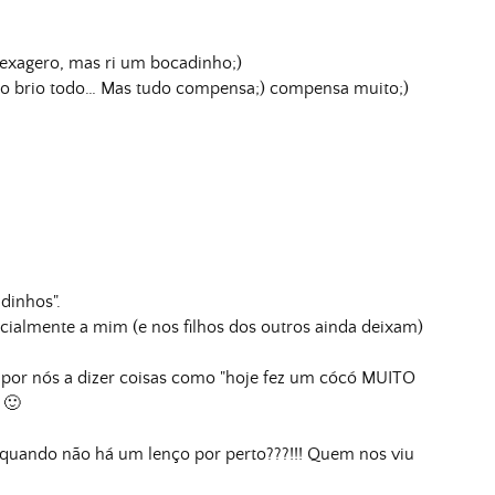
xagero, mas ri um bocadinho;)
 o brio todo… Mas tudo compensa;) compensa muito;)
dinhos".
ialmente a mim (e nos filhos dos outros ainda deixam)
or nós a dizer coisas como "hoje fez um cócó MUITO
 🙂
uando não há um lenço por perto???!!! Quem nos viu