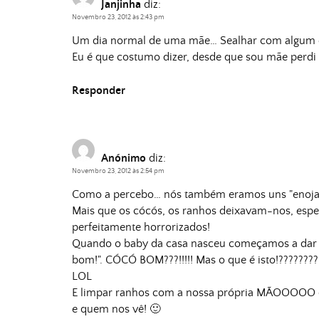
Janjinha
diz:
Novembro 23, 2012 às 2:43 pm
Um dia normal de uma mãe… Sealhar com algum e
Eu é que costumo dizer, desde que sou mãe perdi
Responder
Anónimo
diz:
Novembro 23, 2012 às 2:54 pm
Como a percebo… nós também eramos uns "enoja
Mais que os cócós, os ranhos deixavam-nos, espec
perfeitamente horrorizados!
Quando o baby da casa nasceu começamos a dar p
bom!". CÓCÓ BOM???!!!!! Mas o que é isto!????????
LOL
E limpar ranhos com a nossa própria MÃOOOOO q
e quem nos vê! 🙂