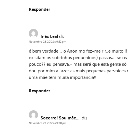
Responder
Inês Leal
diz:
Novembro 23, 2012 às 6:52 pm
é bem verdade … o Anónimo fez-me rir..e muito!!! 
existiam os sobrinhos pequeninos) passava-se os
pouco?? eu pensava:- mas será que esta gente só
dou por mim a fazer as mais pequenas parvoices 
uma mãe têm muita importância!!
Responder
Socorro! Sou mãe....
diz:
Novembro 23, 2012 às 9:30 pm