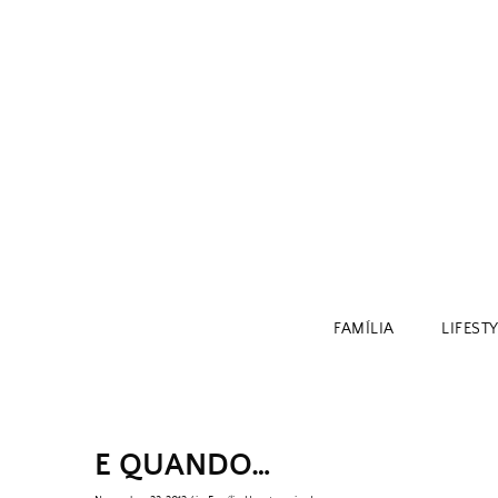
Skip
to
content
FAMÍLIA
LIFEST
E QUANDO…