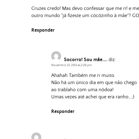
Cruzes credo! Mas devo confessar que me ri! e m
outro mundo "já fizeste um cócózinho à mãe"? G
Responder
Socorro! Sou mãe....
diz:
Novembro 23, 2012 às 2:29 pm
Ahahah Também me ri muito.
Não há um único dia em que não chego
ao trablaho com uma nódoa!
Umas vezes até achei que era ranho…;)
Responder