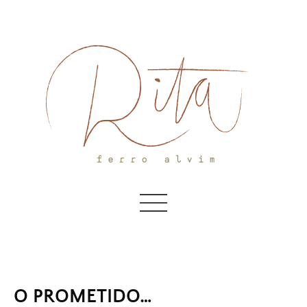
Skip
to
content
O PROMETIDO…