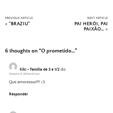
PREVIOUS ARTICLE
NEXT ARTICLE
«
"BRAZIU"
PAI HERÓI, PAI
PAIXÃO…
»
6 thoughts on “
O prometido…
”
Kiki - Família de 3 e 1/2
diz:
Fevereiro 27, 2013 às 10:11 pm
Que amoressss!!!! <3
Responder