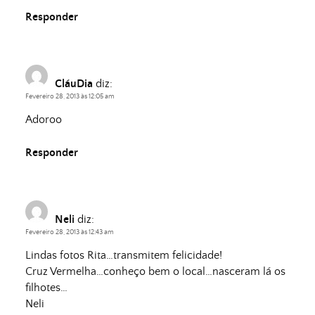
Responder
CláuDia
diz:
Fevereiro 28, 2013 às 12:05 am
Adoroo
Responder
Neli
diz:
Fevereiro 28, 2013 às 12:43 am
Lindas fotos Rita…transmitem felicidade!
Cruz Vermelha…conheço bem o local…nasceram lá os
filhotes…
Neli