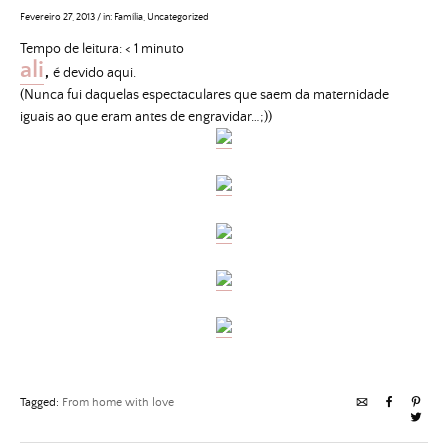
Fevereiro 27, 2013
/
in:
Família
,
Uncategorized
Tempo de leitura:
< 1
minuto
ali
,
é devido aqui.
(Nunca fui daquelas espectaculares que saem da maternidade
iguais ao que eram antes de engravidar…;))
Tagged:
From home with love