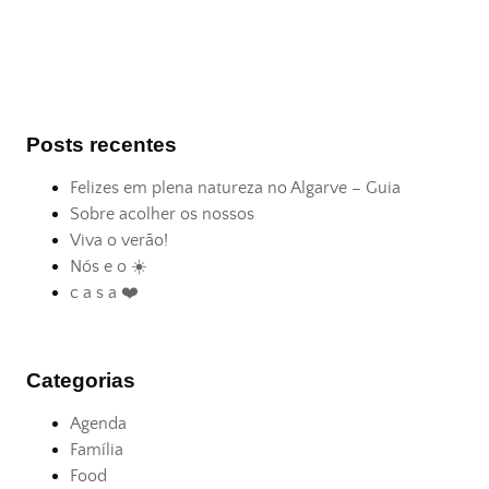
Posts recentes
Felizes em plena natureza no Algarve – Guia
Sobre acolher os nossos
Viva o verão!
Nós e o ☀️
c a s a ❤️
Categorias
Agenda
Família
Food