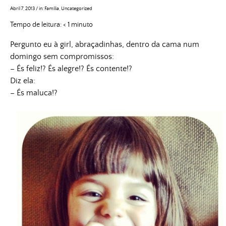
Abril 7, 2013
/
in:
Família
,
Uncategorized
Tempo de leitura:
< 1
minuto
Pergunto eu à girl, abraçadinhas, dentro da cama num
domingo sem compromissos:
– És feliz!? És alegre!? És contente!?
Diz ela:
– És maluca!?