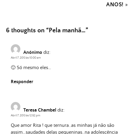
ANOS!
»
6 thoughts on “
Pela manhã…
”
Anónimo
diz:
Abril 7, 2013 às 10:00 am
🙂 Só mesmo eles…
Responder
Teresa Chambel
diz:
Abril 7, 2013 às 12:52 pm
Que amor Rita ! que ternura..as minhas já não são
assim…saudades delas pequeninas..na adolescência