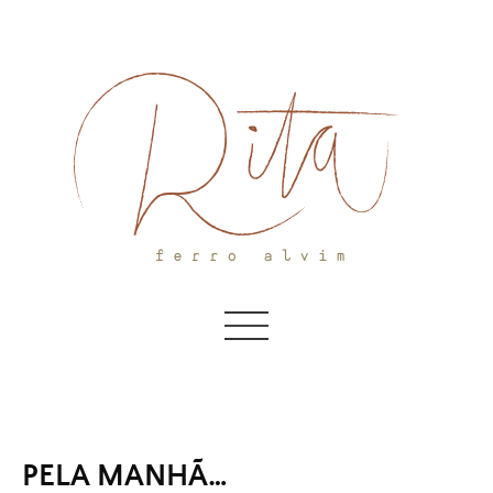
Skip
to
content
PELA MANHÃ…