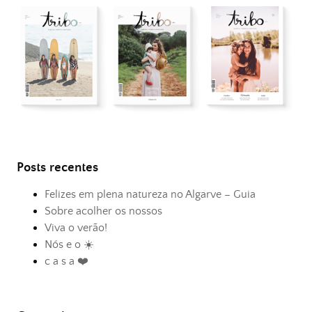
Posts recentes
Felizes em plena natureza no Algarve – Guia
Sobre acolher os nossos
Viva o verão!
Nós e o ☀️
c a s a ❤️