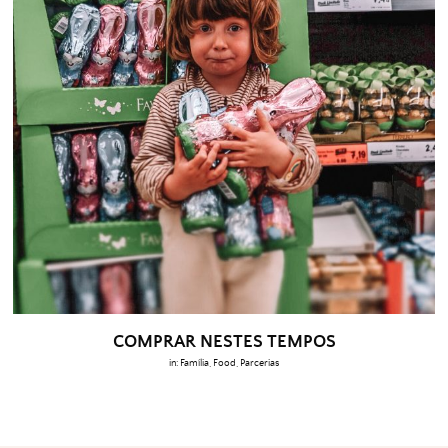
COMPRAR NESTES TEMPOS
in:
Família
,
Food
,
Parcerias