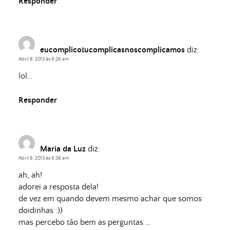
Responder
eucomplicotucomplicasnoscomplicamos
diz:
Abril 8, 2013 às 9:26 am
lol…
Responder
Maria da Luz
diz:
Abril 8, 2013 às 9:38 am
ah, ah!
adorei a resposta dela!
de vez em quando devem mesmo achar que somos
doidinhas :))
mas percebo tão bem as perguntas …