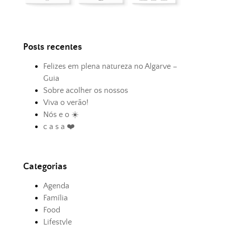
Posts recentes
Felizes em plena natureza no Algarve –
Guia
Sobre acolher os nossos
Viva o verão!
Nós e o ☀️
c a s a ❤️
Categorias
Agenda
Família
Food
Lifestyle