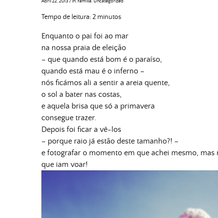
Abril 22, 2013
/
in:
Família
,
Uncategorized
Tempo de leitura:
2
minutos
Enquanto o pai foi ao mar
na nossa praia de eleição
– que quando está bom é o paraíso,
quando está mau é o inferno –
nós ficámos ali a sentir a areia quente,
o sol a bater nas costas,
e aquela brisa que só a primavera
consegue trazer.
Depois foi ficar a vê-los
– porque raio já estão deste tamanho?! –
e fotografar o momento em que achei mesmo, mas
que iam voar!