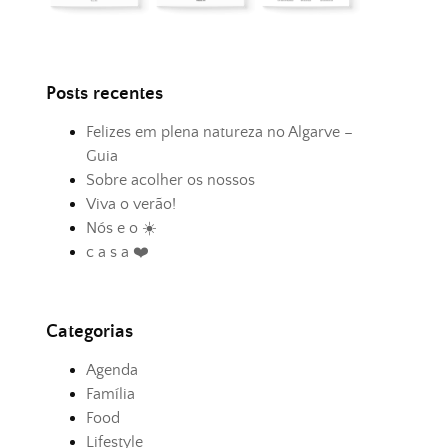
Posts recentes
Felizes em plena natureza no Algarve –
Guia
Sobre acolher os nossos
Viva o verão!
Nós e o ☀️
c a s a ❤️
Categorias
Agenda
Família
Food
Lifestyle