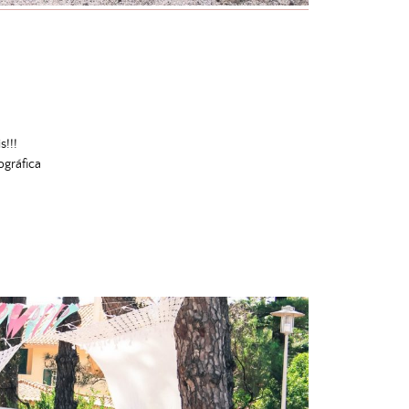
s!!!
ográfica