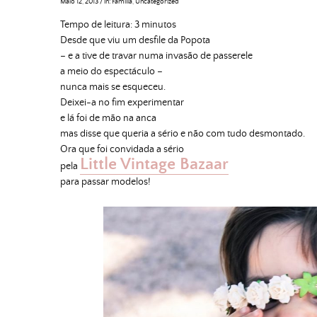
Maio 12, 2013
/
in:
Família
,
Uncategorized
Tempo de leitura:
3
minutos
Desde que viu um desfile da Popota
– e a tive de travar numa invasão de passerele
a meio do espectáculo –
nunca mais se esqueceu.
Deixei-a no fim experimentar
e lá foi de mão na anca
mas disse que queria a sério e não com tudo desmontado.
Ora que foi convidada a sério
Little Vintage Bazaar
pela
para passar modelos!