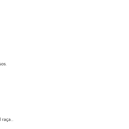
sos.
l raça…