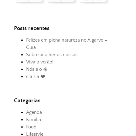
Posts recentes
Felizes em plena natureza no Algarve –
Guia
Sobre acolher os nossos
Viva o verão!
Nós e o ☀️
c a s a ❤️
Categorias
Agenda
Família
Food
Lifestyle