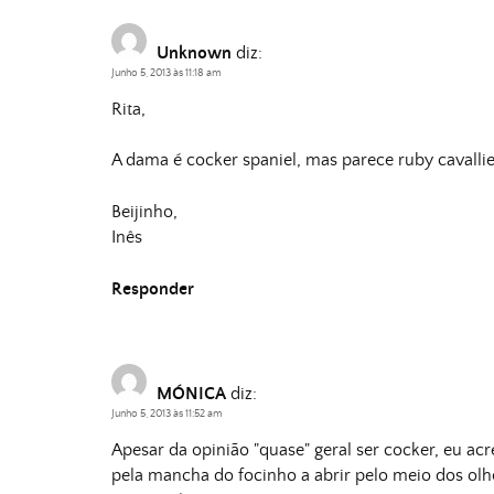
Unknown
diz:
Junho 5, 2013 às 11:18 am
Rita,
A dama é cocker spaniel, mas parece ruby cavallie
Beijinho,
Inês
Responder
MÓNICA
diz:
Junho 5, 2013 às 11:52 am
Apesar da opinião "quase" geral ser cocker, eu ac
pela mancha do focinho a abrir pelo meio dos olh