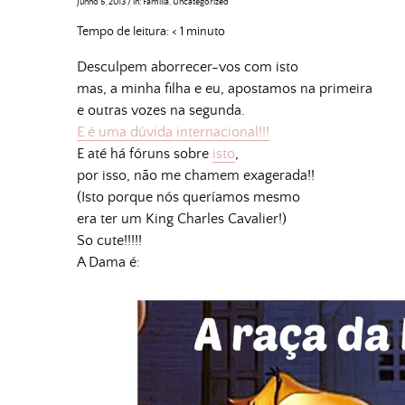
Junho 5, 2013
/
in:
Família
,
Uncategorized
Tempo de leitura:
< 1
minuto
Desculpem aborrecer-vos com isto
mas, a minha filha e eu, apostamos na primeira
e outras vozes na segunda.
E é uma dúvida internacional!!!
E até há fóruns sobre
isto
,
por isso, não me chamem exagerada!!
(Isto porque nós queríamos mesmo
era ter um King Charles Cavalier!)
So cute!!!!!
A Dama é: