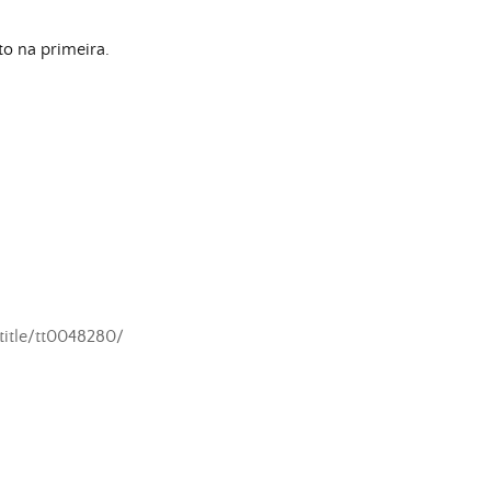
o na primeira.
itle/tt0048280/