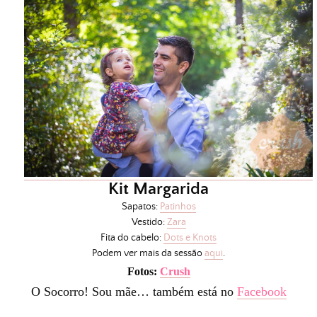
Kit Margarida
Sapatos:
Patinhos
Vestido:
Zara
Fita do cabelo:
Dots e Knots
Podem ver mais da sessão
aqui
.
Fotos:
Crush
O Socorro! Sou mãe… também está no
Facebook