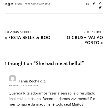
Tagged:
crush
,
From home with love
PREVIOUS ARTICLE
NEXT ARTICLE
«
FESTA BELLE & BOO
O CRUSH VAI AO
PORTO
»
1 thought on “
She had me at hello!
”
Tania Rocha
diz:
Novembro 7, 2013 às 9:35 am
Querida Rita adorámos fazer a sessão, e o resultado
final está fantástico. Recomendamos vivamente! E o
mérito não é da maquina, é todo seu! Muitos