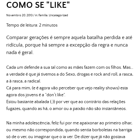
COMO SE "LIKE"
Novembro 20, 2013
/
in:
Família
,
Uncategorized
Tempo de leitura:
2
minutos
Comparar gerações é sempre aquela batalha perdida e até
ridícula, porque há sempre a excepção da regra e nunca
nada é geral.
Cada um defende a sua tal como as mães fazem com os filhos. Mas…
a verdade é que já tivemos a do Sexo, drogas e rock and roll, a rasca,
a à rasca, a radical.
Cá para mim, (e é agora vão perceber que vejo reality shows) esta
agora dos jovens é a “don’t like”.
Estou bastante abalada (;)) por ver que ao contrário das relações
fugazes, quando as há, o amor ou a paixão não são instantâneos.
Na minha adolescência, feliz fui por me apaixonar ao primeiro olhar,
ou mesmo não correspondida, quando sentia borboletas na barriga
só de o ver, ou imaginar que o ia ver. De dizer que já não gostava