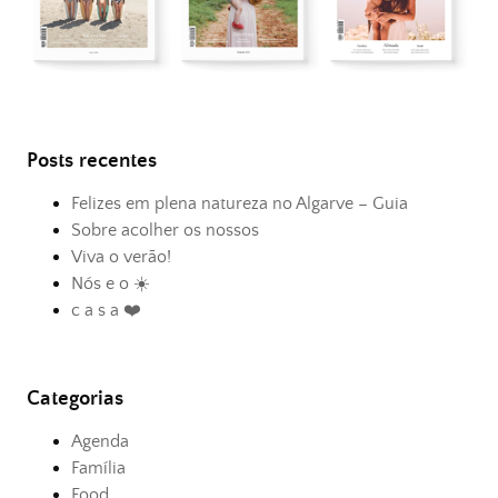
Posts recentes
Felizes em plena natureza no Algarve – Guia
Sobre acolher os nossos
Viva o verão!
Nós e o ☀️
c a s a ❤️
Categorias
Agenda
Família
Food