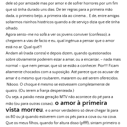
dele só por amizade mas por amor e de sofrer horrores por um fim
que só tinha durado uns dias. De ter regras para a primeira mão
dada, o primeiro beijo, a primeira ida ao cinema… E de, entre amigas
soltarmos risinhos histéricos quando a de serviço dizia que ele tinha
olhado.
Agora sento-me no sofá a ver os jovens conviver (confesso), a
chegarem a vias de facto e eu, qual ingénua a pensar que o amor
está no ar. Qual quê?!
Andam ali (nada contra) e depois dizem, quando questionados
sobre obviamente poderem estar a amar, ou a encantar, – nada mais
normal – que nem pensar, que só se estão a conhecer. Pior!!! Ficam
altamente chocados com a suposição. Até parece que os acusar de
amar é o mesmo que roubarem, matarem ou até serem oferecidos.
Nãooo. O choque é mesmo se estivessem completamente de
quatro. (Ou terem a franja despenteada.)
Ou seja, a paixão nesta geração MTV não acontece do pé para a
o amor à primeira
mão (ou para outras coisas),
vista morreu
, e o amor verdadeiro só deve chegar lá para
os 80 ou já quando estiverem com os pés para a cova ou na cova.
Que os meus filhos, quando for altura disso (pffff), sintam primeiro o