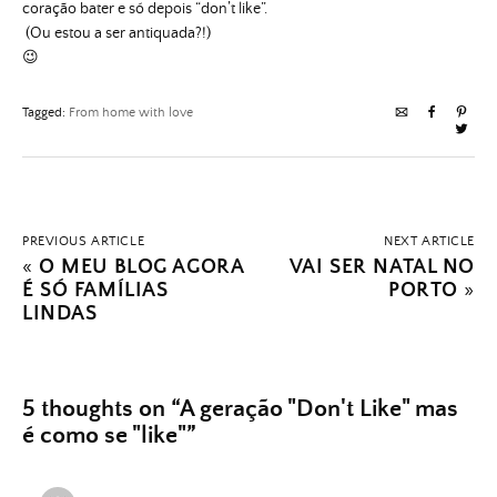
coração bater e só depois “don’t like”.
(Ou estou a ser antiquada?!)
😉
Tagged:
From home with love
PREVIOUS ARTICLE
NEXT ARTICLE
«
O MEU BLOG AGORA
VAI SER NATAL NO
É SÓ FAMÍLIAS
PORTO
»
LINDAS
5 thoughts on “
A geração "Don't Like" mas
é como se "like"
”