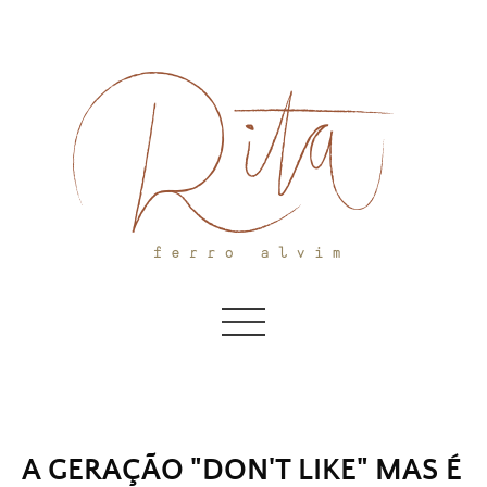
Skip
to
content
A GERAÇÃO "DON'T LIKE" MAS É