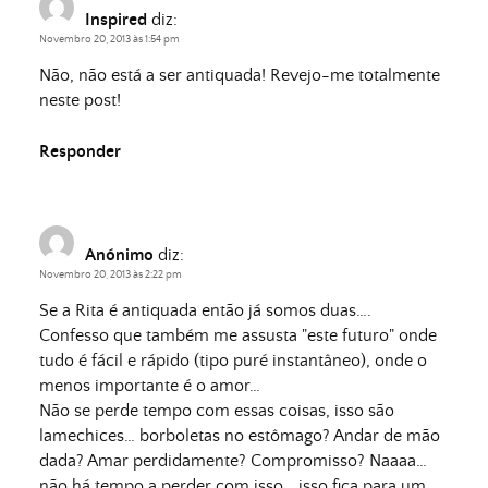
Inspired
diz:
Novembro 20, 2013 às 1:54 pm
Não, não está a ser antiquada! Revejo-me totalmente
neste post!
Responder
Anónimo
diz:
Novembro 20, 2013 às 2:22 pm
Se a Rita é antiquada então já somos duas….
Confesso que também me assusta "este futuro" onde
tudo é fácil e rápido (tipo puré instantâneo), onde o
menos importante é o amor…
Não se perde tempo com essas coisas, isso são
lamechices… borboletas no estômago? Andar de mão
dada? Amar perdidamente? Compromisso? Naaaa…
não há tempo a perder com isso… isso fica para um